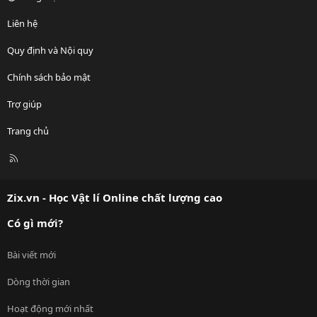
Liên hệ
Quy định và Nội quy
Chính sách bảo mật
Trợ giúp
Trang chủ
R
S
S
Zix.vn - Học Vật lí Online chất lượng cao
Có gì mới?
Bài viết mới
Dòng thời gian
Hoạt động mới nhất