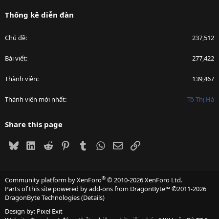
Thống kê diễn đàn
Chủ đề
237,512
Bài viết
277,422
Thành viên
139,467
Thành viên mới nhất
Tô Thị Hà
Share this page
Bluesky
LinkedIn
Reddit
Pinterest
Tumblr
WhatsApp
Email
Link
®
Community platform by XenForo
© 2010-2026 XenForo Ltd.
Parts of this site powered by
add-ons from DragonByte™
©2011-2026
DragonByte Technologies
(
Details
)
Design by:
Pixel Exit