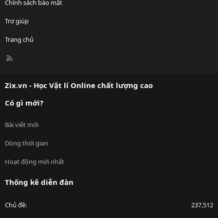
Chính sách bảo mật
Trợ giúp
Trang chủ
R
S
S
Zix.vn - Học Vật lí Online chất lượng cao
Có gì mới?
Bài viết mới
Dòng thời gian
Hoạt động mới nhất
Thống kê diễn đàn
Chủ đề
237,512