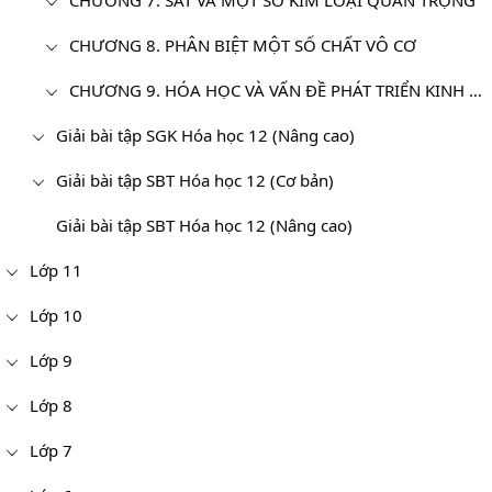
CHƯƠNG 7. SẮT VÀ MỘT SỐ KIM LOẠI QUAN TRỌNG
CHƯƠNG 8. PHÂN BIỆT MỘT SỐ CHẤT VÔ CƠ
CHƯƠNG 9. HÓA HỌC VÀ VẤN ĐỀ PHÁT TRIỂN KINH TẾ, XÃ HỘI, MÔI TRƯỜNG
Giải bài tập SGK Hóa học 12 (Nâng cao)
Giải bài tập SBT Hóa học 12 (Cơ bản)
Giải bài tập SBT Hóa học 12 (Nâng cao)
Lớp 11
Lớp 10
Lớp 9
Lớp 8
Lớp 7