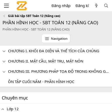
Đăng nhập
Đăng kí
Giải bài tập SBT Toán 12 (Nâng cao)
PHẦN HÌNH HỌC - SBT TOÁN 12 (NÂNG CAO)
PHẦN HÌNH HỌC - SBT TOÁN 12 (NÂNG CAO)
Navigation
CHƯƠNG I. KHỐI ĐA DIỆN VÀ THỂ TÍCH CỦA CHÚNG
CHƯƠNG II. MẶT CẦU, MẶT TRỤ, MẶT NÓN
CHƯƠNG III. PHƯƠNG PHÁP TỌA ĐỘ TRONG KHÔNG GIAN
ÔN TẬP CUỐI NĂM - PHẦN HÌNH HỌC
Chuyên mục
Lớp 12