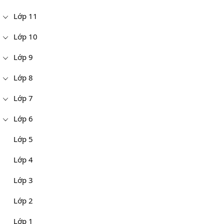
Lớp 11
Lớp 10
Lớp 9
Lớp 8
Lớp 7
Lớp 6
Lớp 5
Lớp 4
Lớp 3
Lớp 2
Lớp 1