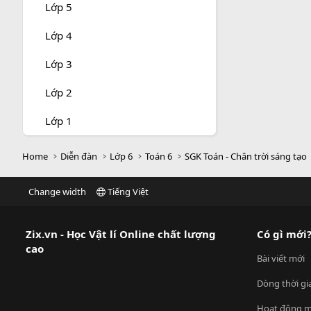
Lớp 5
Lớp 4
Lớp 3
Lớp 2
Lớp 1
Home
Diễn đàn
Lớp 6
Toán 6
SGK Toán - Chân trời sáng tạo
Change width
Tiếng Việt
Zix.vn - Học Vật lí Online chất lượng
Có gì mới
cao
Bài viết mới
Dòng thời gi
Hoạt động m