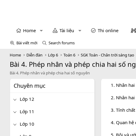
Home
Tài liệu
Thi online
Bài viết mới
Search forums
Home
Diễn đàn
Lớp 6
Toán 6
SGK Toán - Chân trời sáng tạo
Bài 4. Phép nhân và phép chia hai số n
Bài 4. Phép nhân và phép chia hai số nguyên
Chuyên mục
1. Nhân hai
2. Nhân hai
Lớp 12
3. Tính chấ
Lớp 11
4. Quan hệ 
Lớp 10
5. Bội và ư