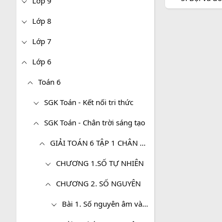
Lớp 9
Lớp 8
Lớp 7
Lớp 6
Toán 6
SGK Toán - Kết nối tri thức
SGK Toán - Chân trời sáng tạo
GIẢI TOÁN 6 TẬP 1 CHÂN TRỜI SÁNG TẠO
CHƯƠNG 1.SỐ TỰ NHIÊN
CHƯƠNG 2. SỐ NGUYÊN
Bài 1. Số nguyên âm và tập hợp các số nguyên