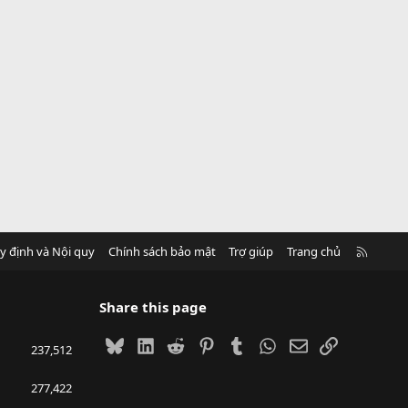
R
y định và Nội quy
Chính sách bảo mật
Trợ giúp
Trang chủ
S
S
Share this page
Bluesky
LinkedIn
Reddit
Pinterest
Tumblr
WhatsApp
Email
Link
237,512
277,422