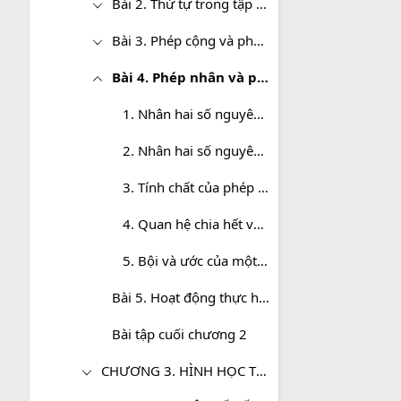
Bài 2. Thứ tự trong tập hợp số nguyên
Bài 3. Phép cộng và phép trừ hai số nguyên
Bài 4. Phép nhân và phép chia hai số nguyên
1. Nhân hai số nguyên khác dấu
2. Nhân hai số nguyên cùng dấu
3. Tính chất của phép nhân các số nguyên
4. Quan hệ chia hết và phép chia hết trong tập hợp số nguyên
5. Bội và ước của một số nguyên
Bài 5. Hoạt động thực hành và trải nghiệm: Vui học cùng số nguyên
Bài tập cuối chương 2
CHƯƠNG 3. HÌNH HỌC TRỰC QUAN. CÁC HÌNH PHẲNG TRONG THỰC TIỄN