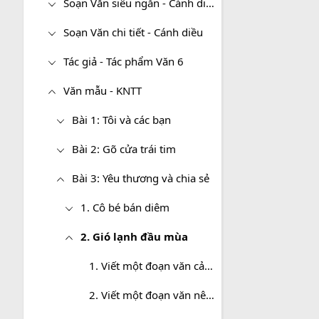
Soạn Văn siêu ngắn - Cánh diều
Soạn Văn chi tiết - Cánh diều
Tác giả - Tác phẩm Văn 6
Văn mẫu - KNTT
Bài 1: Tôi và các bạn
Bài 2: Gõ cửa trái tim
Bài 3: Yêu thương và chia sẻ
1. Cô bé bán diêm
2. Gió lạnh đầu mùa
1. Viết một đoạn văn cảm nhận về văn bản “Gió lạnh đầu mùa”
2. Viết một đoạn văn nêu cảm nhận của em về nhân vật người mẹ trong văn bản “Gió lạnh đầu mùa”