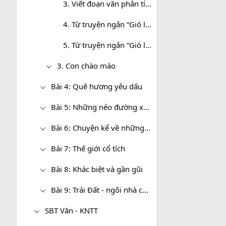
3. Viết đoạn văn phân tích nhân vật Sơn trong truyện “Gió lạnh đầu mùa” của Thạch Lam
4. Từ truyện ngắn “Gió lạnh đầu mùa”, em hãy viết đoạn văn cảm nhận về các nhân vật trong văn bản.
5. Từ truyện ngắn “Gió lạnh đầu mùa”, hãy viết đoạn văn nghị luận về tình yêu thương trong cuộc sống
3. Con chào mào
Bài 4: Quê hương yêu dấu
Bài 5: Những nẻo đường xứ sở
Bài 6: Chuyện kể về những người anh hùng
Bài 7: Thế giới cổ tích
Bài 8: Khác biệt và gần gũi
Bài 9: Trái Đất - ngôi nhà chung
SBT Văn - KNTT