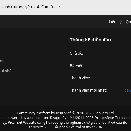
Gia đình thương yêu
4. Con là...
Liên hệ
Qu
?
Thống kê diễn đàn
Chủ đề
an
Bài viết
ới nhất
Thành viên
Thành viên mới nhất
ga
®
Community platform by XenForo
© 2010-2026 XenForo Ltd.
s site powered by
add-ons from DragonByte™
©2011-2026
DragonByte Technolog
n by:
Pixel Exit
Website đang hoạt động thử nghiệm, chờ giấy phép MXH của Bộ TT
XenPorta 2 PRO
© Jason Axelrod of
8WAYRUN