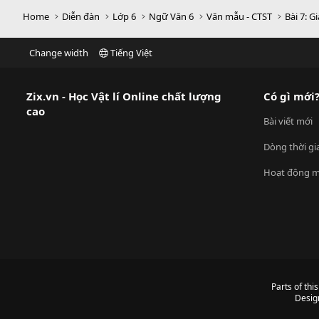
Home
Diễn đàn
Lớp 6
Ngữ Văn 6
Văn mẫu - CTST
Bài 7: 
Change width
Tiếng Việt
Zix.vn - Học Vật lí Online chất lượng
Có gì mới
cao
Bài viết mới
Dòng thời gi
Hoạt động m
Parts of thi
Desig