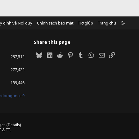
R
y định và Nội quy
Chính sách bảo mật
Trợ giúp
Trang chủ
S
S
Share this page
Bluesky
LinkedIn
Reddit
Pinterest
Tumblr
WhatsApp
Email
Link
237,512
277,422
139,446
mdomguncel9
ies
(
Details
)
 & TT.