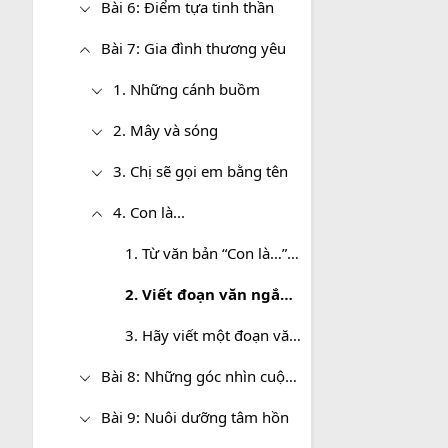
Bài 6: Điểm tựa tinh thần
Bài 7: Gia đình thương yêu
1. Những cánh buồm
2. Mây và sóng
3. Chị sẽ gọi em bằng tên
4. Con là...
1. Từ văn bản “Con là…”, em hãy viết đoạn văn nêu suy nghĩ về tình yêu thương cha mẹ dành cho con
2. Viết đoạn văn ngắn (7-10 câu) giới thiệu về bài thơ “Con là” - Y Phương
3. Hãy viết một đoạn văn nêu cảm nhận của em về tình cảm gia đình trong bài thơ Con là…
Bài 8: Những góc nhìn cuộc sống
Bài 9: Nuôi dưỡng tâm hồn