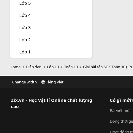
Lớp 5
Lớp 4
Lớp 3
Lớp 2
Lớp 1
Home
Diễn đàn
Lớp 10
Toán 10
Giải bài tập SGK Toán 10 (Cơ
Change width
Tiếng Việt
Zix.vn - Học Vật lí Online chất lượng
Có gì mới
cao
Bài viết mới
Dòng thời gi
Hoạt động m