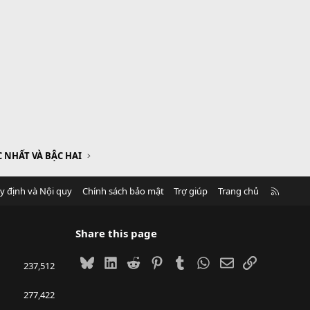
 NHẤT VÀ BẬC HAI
R
y định và Nội quy
Chính sách bảo mật
Trợ giúp
Trang chủ
S
S
Share this page
Bluesky
LinkedIn
Reddit
Pinterest
Tumblr
WhatsApp
Email
Link
237,512
277,422