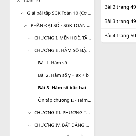
Toán 10
Bài 2 trang 4
Giải bài tập SGK Toán 10 (Cơ bản)
Bài 3 trang 4
PHẦN ĐẠI SỐ - SGK TOÁN 10 (CƠ BẢN)
Bài 4 trang 5
CHƯƠNG I. MỆNH ĐỀ. TẬP HỢP
CHƯƠNG II. HÀM SỐ BẬC NHẤT VÀ BẬC HAI
Bài 1. Hàm số
Bài 2. Hàm số y = ax + b
Bài 3. Hàm số bậc hai
Ôn tập chương II - Hàm số bậc nhất và bậc hai
CHƯƠNG III. PHƯƠNG TRÌNH, HỆ PHƯƠNG TRÌNH
CHƯƠNG IV. BẤT ĐẲNG THỨC. BẤT PHƯƠNG TRÌNH