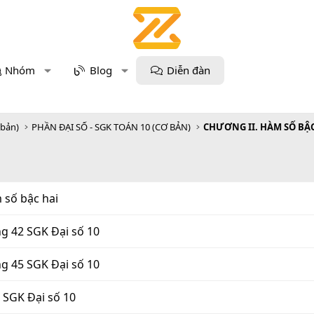
Nhóm
Blog
Diễn đàn
 bản)
PHẦN ĐẠI SỐ - SGK TOÁN 10 (CƠ BẢN)
CHƯƠNG II. HÀM SỐ BẬC
 số bậc hai
ng 42 SGK Đại số 10
ng 45 SGK Đại số 10
9 SGK Đại số 10