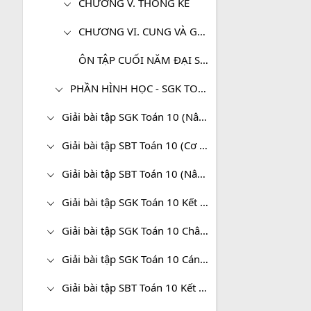
CHƯƠNG V. THỐNG KÊ
CHƯƠNG VI. CUNG VÀ GÓC LƯỢNG GIÁC. CÔNG THỨC LƯỢNG GIÁC
ÔN TẬP CUỐI NĂM ĐẠI SỐ - TOÁN 10
PHẦN HÌNH HỌC - SGK TOÁN 10 (CƠ BẢN)
Giải bài tập SGK Toán 10 (Nâng cao)
Giải bài tập SBT Toán 10 (Cơ bản)
Giải bài tập SBT Toán 10 (Nâng cao)
Giải bài tập SGK Toán 10 Kết nối tri thức
Giải bài tập SGK Toán 10 Chân trời sáng tạo
Giải bài tập SGK Toán 10 Cánh diều
Giải bài tập SBT Toán 10 Kết nối tri thức