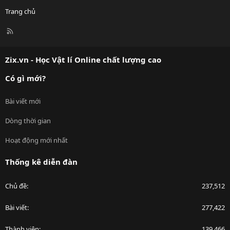
Trang chủ
R
S
S
Zix.vn - Học Vật lí Online chất lượng cao
Có gì mới?
Bài viết mới
Dòng thời gian
Hoạt động mới nhất
Thống kê diễn đàn
Chủ đề
237,512
Bài viết
277,422
Thành viên
139,466