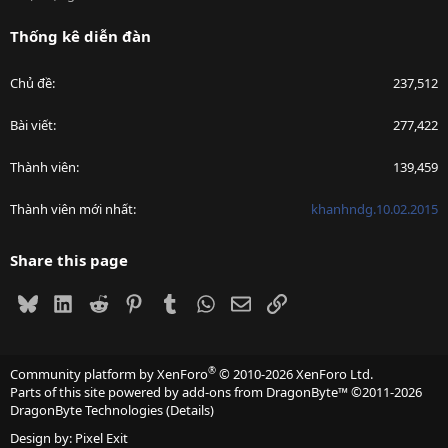
Thống kê diễn đàn
Chủ đề
237,512
Bài viết
277,422
Thành viên
139,459
Thành viên mới nhất
khanhndg.10.02.2015
Share this page
Bluesky
LinkedIn
Reddit
Pinterest
Tumblr
WhatsApp
Email
Link
®
Community platform by XenForo
© 2010-2026 XenForo Ltd.
Parts of this site powered by
add-ons from DragonByte™
©2011-2026
DragonByte Technologies
(
Details
)
Design by:
Pixel Exit