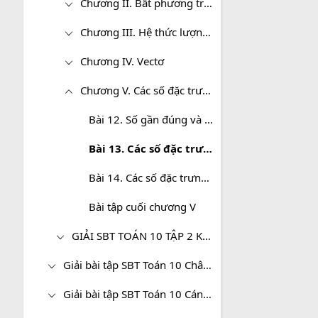
Chương II. Bất phương trình và hệ bất phương trình bậc nhất hai ẩn
Chương III. Hệ thức lượng trong tam giác
Chương IV. Vectơ
Chương V. Các số đặc trưng của mẫu số liệu không ghép nhóm
Bài 12. Số gần đúng và sai số
Bài 13. Các số đặc trưng đo xu thế trung tâm
Bài 14. Các số đặc trưng đo độ phân tán
Bài tập cuối chương V
GIẢI SBT TOÁN 10 TẬP 2 KẾT NỐI TRI THỨC VỚI CUỘC SỐNG
Giải bài tập SBT Toán 10 Chân trời sáng tạo
Giải bài tập SBT Toán 10 Cánh diều