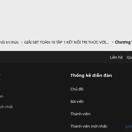
nối tri thức
GIẢI SBT TOÁN 10 TẬP 1 KẾT NỐI TRI THỨC VỚI CUỘC SỐNG
Liên hệ
Qu
?
Thống kê diễn đàn
Chủ đề
an
Bài viết
ới nhất
Thành viên
Thành viên mới nhất
ga