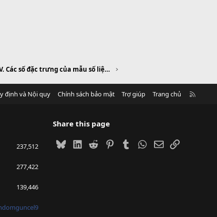
Chương V. Các số đặc trưng của mẫu số liệu không ghép nhóm
R
y định và Nội quy
Chính sách bảo mật
Trợ giúp
Trang chủ
S
S
Share this page
Bluesky
LinkedIn
Reddit
Pinterest
Tumblr
WhatsApp
Email
Link
237,512
277,422
139,446
mdomguncel9