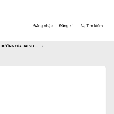
Đăng nhập
Đăng kí
Tìm kiếm
CHƯƠNG II. TÍCH VÔ HƯỚNG CỦA HAI VECTƠ VÀ ỨNG DỤNG