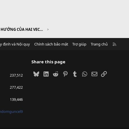
CHƯƠNG II. TÍCH VÔ HƯỚNG CỦA HAI VECTƠ VÀ ỨNG DỤNG
R
y định và Nội quy
Chính sách bảo mật
Trợ giúp
Trang chủ
S
S
Share this page
Bluesky
LinkedIn
Reddit
Pinterest
Tumblr
WhatsApp
Email
Link
237,512
277,422
139,446
mdomguncel9