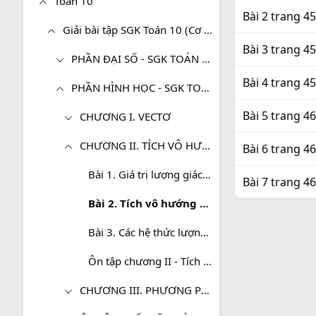
Toán 10
Bài 2 trang 4
Giải bài tập SGK Toán 10 (Cơ bản)
Bài 3 trang 4
PHẦN ĐẠI SỐ - SGK TOÁN 10 (CƠ BẢN)
Bài 4 trang 4
PHẦN HÌNH HỌC - SGK TOÁN 10 (CƠ BẢN)
Bài 5 trang 4
CHƯƠNG I. VECTƠ
CHƯƠNG II. TÍCH VÔ HƯỚNG CỦA HAI VECTƠ VÀ ỨNG DỤNG
Bài 6 trang 4
Bài 1. Giá trị lượng giác của một góc bất kỳ từ 0 độ đến 180 độ
Bài 7 trang 4
Bài 2. Tích vô hướng của hai vectơ
Bài 3. Các hệ thức lượng trong tam giác và giải tam giác
Ôn tập chương II - Tích vô hướng của hai vectơ và ứng dụng
CHƯƠNG III. PHƯƠNG PHÁP TỌA ĐỘ TRONG MẶT PHẲNG