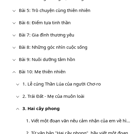
Bài 5: Trò chuyện cùng thiên nhiên
Bài 6: Điểm tựa tinh thần
Bài 7: Gia đình thương yêu
Bài 8: Những góc nhìn cuộc sống
Bài 9: Nuôi dưỡng tâm hồn
Bài 10: Mẹ thiên nhiên
1. Lễ cúng Thần Lúa của người Chơ-ro
2. Trái Đất - Mẹ của muôn loài
3. Hai cây phong
1. Viết một đoạn văn nêu cảm nhận của em về hình ảnh hai cây phong
2. Từ văn bản "Hai cây phong", hãy viết một đoạn văn ngắn (khoảng 7 - 10 câu) về tình yêu quê hương