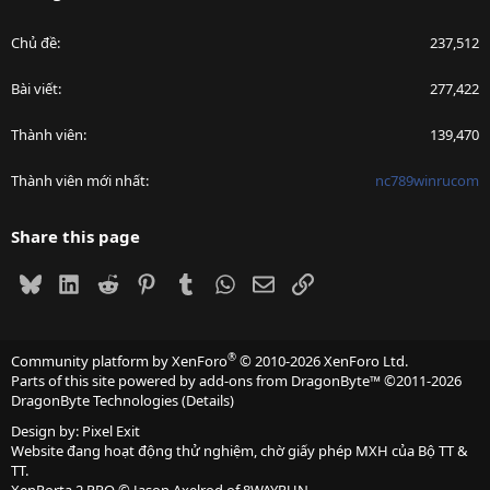
Chủ đề
237,512
Bài viết
277,422
Thành viên
139,470
Thành viên mới nhất
nc789winrucom
Share this page
Bluesky
LinkedIn
Reddit
Pinterest
Tumblr
WhatsApp
Email
Link
®
Community platform by XenForo
© 2010-2026 XenForo Ltd.
Parts of this site powered by
add-ons from DragonByte™
©2011-2026
DragonByte Technologies
(
Details
)
Design by:
Pixel Exit
Website đang hoạt động thử nghiệm, chờ giấy phép MXH của Bộ TT &
TT.