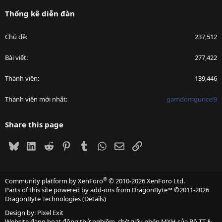
Thống kê diễn đàn
Chủ đề
237,512
Bài viết
277,422
Thành viên
139,446
Thành viên mới nhất
gamdomguncel9
Share this page
Bluesky
LinkedIn
Reddit
Pinterest
Tumblr
WhatsApp
Email
Link
®
Community platform by XenForo
© 2010-2026 XenForo Ltd.
Parts of this site powered by
add-ons from DragonByte™
©2011-2026
DragonByte Technologies
(
Details
)
Design by:
Pixel Exit
Website đang hoạt động thử nghiệm, chờ giấy phép MXH của Bộ TT &