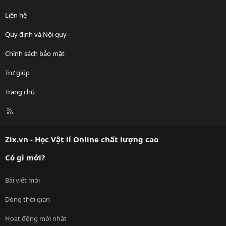
Liên hệ
Quy định và Nội quy
Chính sách bảo mật
Trợ giúp
Trang chủ
R
S
S
Zix.vn - Học Vật lí Online chất lượng cao
Có gì mới?
Bài viết mới
Dòng thời gian
Hoạt động mới nhất