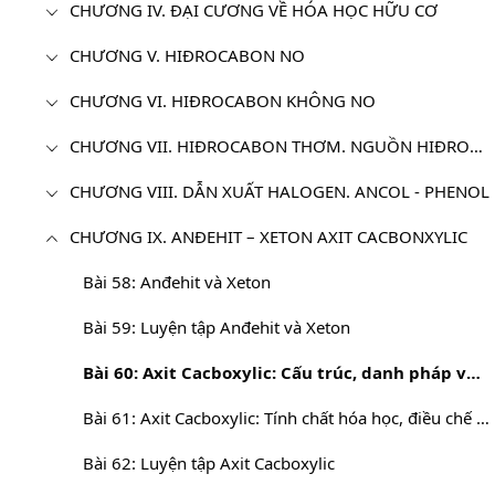
CHƯƠNG IV. ĐẠI CƯƠNG VỀ HÓA HỌC HỮU CƠ
CHƯƠNG V. HIĐROCABON NO
CHƯƠNG VI. HIĐROCABON KHÔNG NO
CHƯƠNG VII. HIĐROCABON THƠM. NGUỒN HIĐROCABON THIÊN NHIÊN
CHƯƠNG VIII. DẪN XUẤT HALOGEN. ANCOL - PHENOL
CHƯƠNG IX. ANĐEHIT – XETON AXIT CACBONXYLIC
Bài 58: Anđehit và Xeton
Bài 59: Luyện tập Anđehit và Xeton
Bài 60: Axit Cacboxylic: Cấu trúc, danh pháp và tính chất vật lí
Bài 61: Axit Cacboxylic: Tính chất hóa học, điều chế và ứng dụng
Bài 62: Luyện tập Axit Cacboxylic