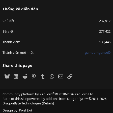
Thống kê diễn đàn
Chủ đề
237,512
Bài viết
277,422
Thành viên
139,446
Thành viên mới nhất
gamdomguncel9
Share this page
Bluesky
LinkedIn
Reddit
Pinterest
Tumblr
WhatsApp
Email
Link
®
Community platform by XenForo
© 2010-2026 XenForo Ltd.
Parts of this site powered by
add-ons from DragonByte™
©2011-2026
DragonByte Technologies
(
Details
)
Design by:
Pixel Exit