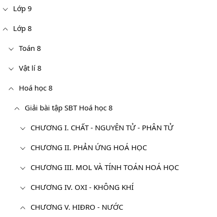
Lớp 9
Lớp 8
Toán 8
Vật lí 8
Hoá học 8
Giải bài tập SBT Hoá học 8
CHƯƠNG I. CHẤT - NGUYÊN TỬ - PHÂN TỬ
CHƯƠNG II. PHẢN ỨNG HOÁ HỌC
CHƯƠNG III. MOL VÀ TÍNH TOÁN HOÁ HỌC
CHƯƠNG IV. OXI - KHÔNG KHÍ
CHƯƠNG V. HIĐRO - NƯỚC