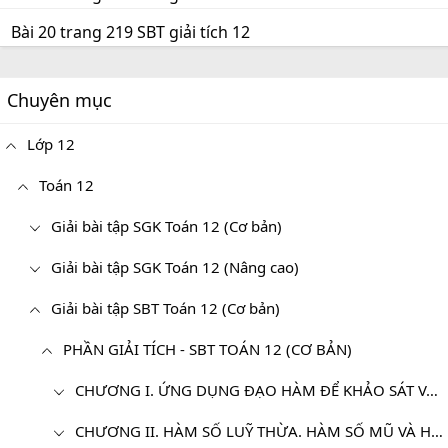
Bài 20 trang 219 SBT giải tích 12
Chuyên mục
Lớp 12
Toán 12
Giải bài tập SGK Toán 12 (Cơ bản)
Giải bài tập SGK Toán 12 (Nâng cao)
Giải bài tập SBT Toán 12 (Cơ bản)
PHẦN GIẢI TÍCH - SBT TOÁN 12 (CƠ BẢN)
CHƯƠNG I. ỨNG DỤNG ĐẠO HÀM ĐỂ KHẢO SÁT VÀ VẼ ĐỒ THỊ CỦA HÀM SỐ
CHƯƠNG II. HÀM SỐ LUỸ THỪA. HÀM SỐ MŨ VÀ HÀM SỐ LOGARIT