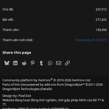
Chủ đề
237,512
Bài viết
277,422
Thành viên
139,459
Thành viên mới nhất
khanhndg.10.02.2015
Share this page
Bluesky
LinkedIn
Reddit
Pinterest
Tumblr
WhatsApp
Email
Link
®
Community platform by XenForo
© 2010-2026 XenForo Ltd.
Parts of this site powered by
add-ons from DragonByte™
©2011-2026
DragonByte Technologies
(
Details
)
Design by:
Pixel Exit
Website đang hoạt động thử nghiệm, chờ giấy phép MXH của Bộ TT &
TT.
XenPorta 2 PRO
© Jason Axelrod of
8WAYRUN