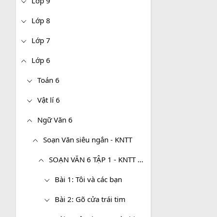
Lớp 9
Lớp 8
Lớp 7
Lớp 6
Toán 6
Vật lí 6
Ngữ Văn 6
Soạn Văn siêu ngắn - KNTT
SOẠN VĂN 6 TẬP 1 - KNTT SIÊU NGẮN
Bài 1: Tôi và các bạn
Bài 2: Gõ cửa trái tim