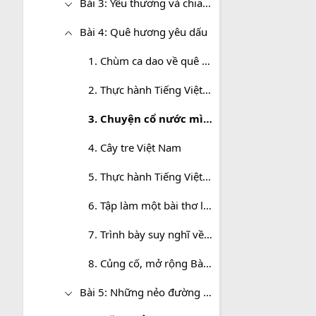
Bài 3: Yêu thương và chia sẻ
Bài 4: Quê hương yêu dấu
1. Chùm ca dao về quê hương, đất nước
2. Thực hành Tiếng Việt trang 92
3. Chuyện cổ nước mình
4. Cây tre Việt Nam
5. Thực hành Tiếng Việt trang 99
6. Tập làm một bài thơ lục bát
7. Trình bày suy nghĩ về tình cảm của con người với quê hương
8. Củng cố, mở rộng Bài 4
Bài 5: Những nẻo đường xứ sở