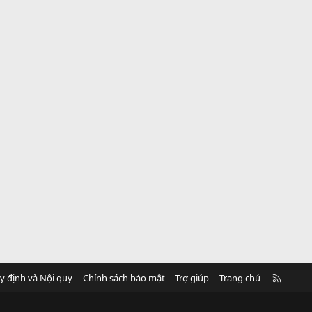
R
y định và Nội quy
Chính sách bảo mật
Trợ giúp
Trang chủ
S
S