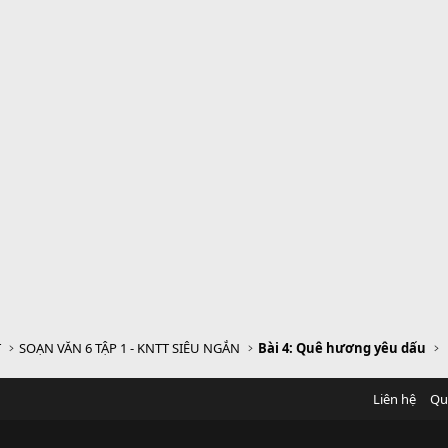
T
SOẠN VĂN 6 TẬP 1 - KNTT SIÊU NGẮN
Bài 4: Quê hương yêu dấu
Liên hệ
Qu