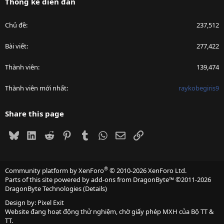
Thống kê diễn đàn
Chủ đề
237,512
Bài viết
277,422
Thành viên
139,474
Thành viên mới nhất
raykobegiris9
Share this page
Bluesky
LinkedIn
Reddit
Pinterest
Tumblr
WhatsApp
Email
Link
®
Community platform by XenForo
© 2010-2026 XenForo Ltd.
Parts of this site powered by
add-ons from DragonByte™
©2011-2026
DragonByte Technologies
(
Details
)
Design by:
Pixel Exit
Website đang hoạt động thử nghiệm, chờ giấy phép MXH của Bộ TT &
TT.