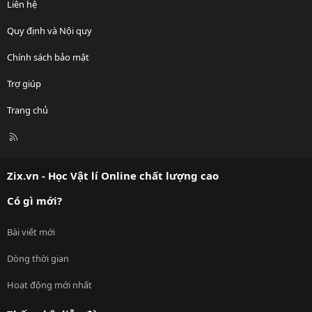
Liên hệ
Quy định và Nội quy
Chính sách bảo mật
Trợ giúp
Trang chủ
R
S
S
Zix.vn - Học Vật lí Online chất lượng cao
Có gì mới?
Bài viết mới
Dòng thời gian
Hoạt động mới nhất