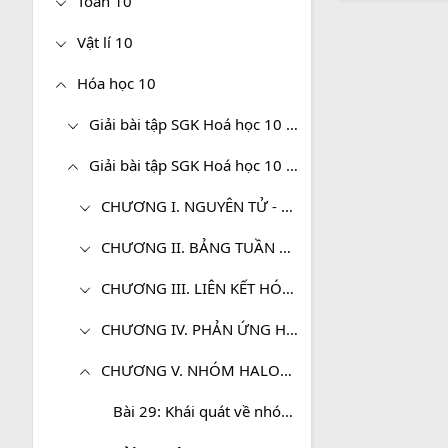
Toán 10
Vật lí 10
Hóa học 10
Giải bài tập SGK Hoá học 10 (Cơ bản)
Giải bài tập SGK Hoá học 10 (Nâng cao)
CHƯƠNG I. NGUYÊN TỬ - HÓA HỌC 10 NÂNG CAO
CHƯƠNG II. BẢNG TUẦN HOÀN CÁC NGUYÊN TỐ HÓA HỌC VÀ ĐỊNH LUẬT TUẦN HOÀN - HÓA 10 NÂNG CAO
CHƯƠNG III. LIÊN KẾT HÓA HỌC
CHƯƠNG IV. PHẢN ỨNG HÓA HỌC
CHƯƠNG V. NHÓM HALOGEN
Bài 29: Khái quát về nhóm Halogen