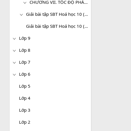
CHƯƠNG VII. TỐC ĐỘ PHẢN ỨNG VÀ CÂN BẰNG HÓA HỌC - HÓA HỌC 10 NÂNG CAO
Giải bài tập SBT Hoá học 10 (Cơ bản)
Giải bài tập SBT Hoá học 10 (Nâng cao)
Lớp 9
Lớp 8
Lớp 7
Lớp 6
Lớp 5
Lớp 4
Lớp 3
Lớp 2