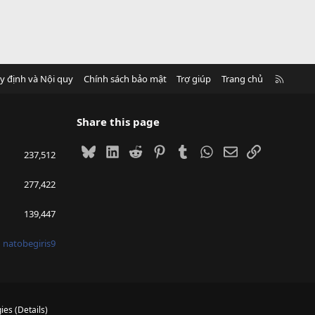
R
y định và Nội quy
Chính sách bảo mật
Trợ giúp
Trang chủ
S
S
Share this page
Bluesky
LinkedIn
Reddit
Pinterest
Tumblr
WhatsApp
Email
Link
237,512
277,422
139,447
natobegiris9
ies
(
Details
)