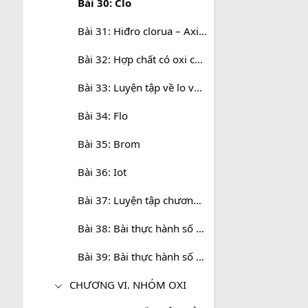
Bài 30: Clo
Bài 31: Hiđro clorua – Axit clohiđric
Bài 32: Hợp chất có oxi của clo
Bài 33: Luyện tập về lo và hợp chất của clo
Bài 34: Flo
Bài 35: Brom
Bài 36: Iot
Bài 37: Luyện tập chương V
Bài 38: Bài thực hành số 3: Tính chất của các halogen
Bài 39: Bài thực hành số 4: Tính chất các hợp chất của halogen
CHƯƠNG VI. NHÓM OXI