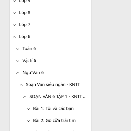
Lớp 9
Lớp 8
Lớp 7
Lớp 6
Toán 6
Vật lí 6
Ngữ Văn 6
Soạn Văn siêu ngắn - KNTT
SOẠN VĂN 6 TẬP 1 - KNTT SIÊU NGẮN
Bài 1: Tôi và các bạn
Bài 2: Gõ cửa trái tim