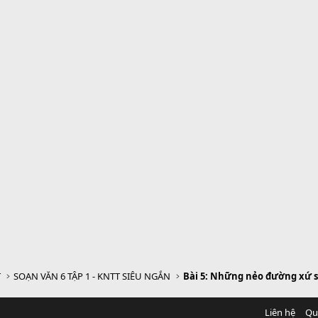
T
SOẠN VĂN 6 TẬP 1 - KNTT SIÊU NGẮN
Bài 5: Những nẻo đường xứ 
Liên hệ
Qu