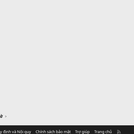
sở
R
y định và Nội quy
Chính sách bảo mật
Trợ giúp
Trang chủ