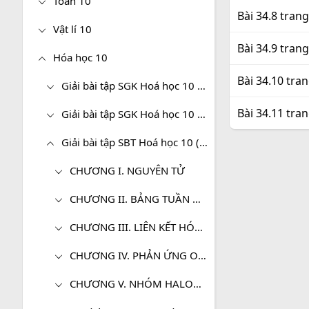
Toán 10
Bài 34.8 tran
Vật lí 10
Bài 34.9 tran
Hóa học 10
Bài 34.10 tra
Giải bài tập SGK Hoá học 10 (Cơ bản)
Bài 34.11 tra
Giải bài tập SGK Hoá học 10 (Nâng cao)
Giải bài tập SBT Hoá học 10 (Cơ bản)
CHƯƠNG I. NGUYÊN TỬ
CHƯƠNG II. BẢNG TUẦN HOÀN CÁC NGUYÊN TỐ HÓA HỌC VÀ ĐỊNH LUẬT TUẦN HOÀN
CHƯƠNG III. LIÊN KẾT HÓA HỌC
CHƯƠNG IV. PHẢN ỨNG OXI HÓA - KHỬ
CHƯƠNG V. NHÓM HALOGEN