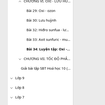
CHƯƠNG VI. OXI - LƯU HUỲNH
Bài 29: Oxi - ozon
Bài 30: Lưu huỳnh
Bài 32: Hiđro sunfua - lưu huỳnh đioxit - lưu huỳnh trioxit
Bài 33: Axit sunfuric - muối sunfat
Bài 34: Luyện tập: Oxi - lưu huỳnh
CHƯƠNG VII. TỐC ĐỘ PHẢN ỨNG VÀ CÂN BẰNG HÓA HỌC
Giải bài tập SBT Hoá học 10 (Nâng cao)
Lớp 9
Lớp 8
Lớp 7