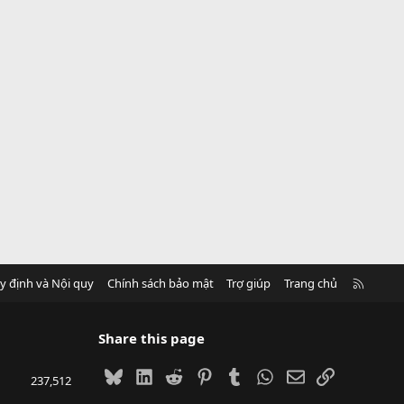
R
y định và Nội quy
Chính sách bảo mật
Trợ giúp
Trang chủ
S
S
Share this page
Bluesky
LinkedIn
Reddit
Pinterest
Tumblr
WhatsApp
Email
Link
237,512