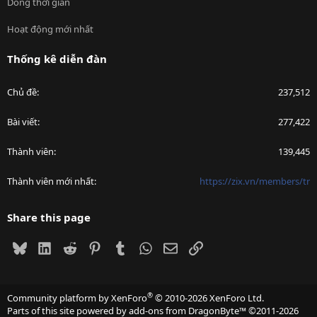
Dòng thời gian
Hoạt động mới nhất
Thống kê diễn đàn
Chủ đề
237,512
Bài viết
277,422
Thành viên
139,445
Thành viên mới nhất
https://zix.vn/members/tr
Share this page
Bluesky
LinkedIn
Reddit
Pinterest
Tumblr
WhatsApp
Email
Link
®
Community platform by XenForo
© 2010-2026 XenForo Ltd.
Parts of this site powered by
add-ons from DragonByte™
©2011-2026