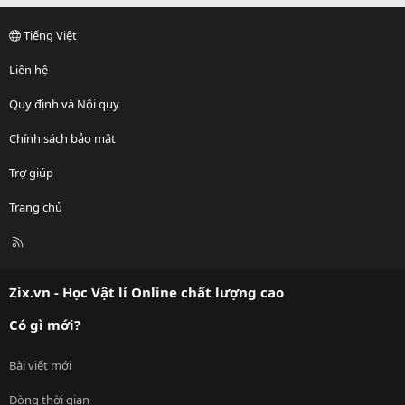
Tiếng Việt
Liên hệ
Quy định và Nội quy
Chính sách bảo mật
Trợ giúp
Trang chủ
R
S
S
Zix.vn - Học Vật lí Online chất lượng cao
Có gì mới?
Bài viết mới
Dòng thời gian