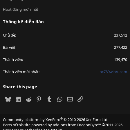
Hoạt động mới nhất
Thống kê diễn đàn
Chủ đề
237,512
Bài viết
277,422
Thành viên
139,470
Thành viên mới nhất
nc789winrucom
Share this page
Bluesky
LinkedIn
Reddit
Pinterest
Tumblr
WhatsApp
Email
Link
®
Community platform by XenForo
© 2010-2026 XenForo Ltd.
Parts of this site powered by
add-ons from DragonByte™
©2011-2026