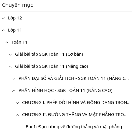
Chuyên mục
Lớp 12
Lớp 11
Toán 11
Giải bài tập SGK Toán 11 (Cơ bản)
Giải bài tập SGK Toán 11 (Nâng cao)
PHẦN ĐẠI SỐ VÀ GIẢI TÍCH - SGK TOÁN 11 (NÂNG CAO)
PHẦN HÌNH HỌC - SGK TOÁN 11 (NÂNG CAO)
CHƯƠNG I. PHÉP DỜI HÌNH VÀ ĐỒNG DẠNG TRONG MẶT PHẲNG
CHƯƠNG II: ĐƯỜNG THẲNG VÀ MẶT PHẲNG TRONG KHÔNG GIAN. QUAN HỆ SONG SONG
Bài 1: Đại cương về đường thẳng và mặt phẳng