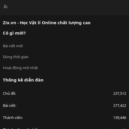
R
S
S
Zix.vn - Học Vật lí Online chất lượng cao
Có gì mới?
Bài viết mới
Dòng thời gian
Hoạt động mới nhất
Thống kê diễn đàn
Chủ đề
237,512
Bài viết
277,422
Thành viên
139,446