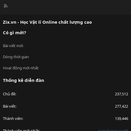
R
S
S
Zix.vn - Học Vật lí Online chất lượng cao
Có gì mới?
Bài viết mới
Dòng thời gian
Hoạt động mới nhất
Thống kê diễn đàn
Chủ đề
237,512
Bài viết
277,422
Thành viên
139,446
Thành viên mới nhất
gamdomguncel9