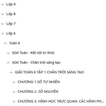
Lớp 9
Lớp 8
Lớp 7
Lớp 6
Toán 6
SGK Toán - Kết nối tri thức
SGK Toán - Chân trời sáng tạo
GIẢI TOÁN 6 TẬP 1 CHÂN TRỜI SÁNG TẠO
CHƯƠNG 1.SỐ TỰ NHIÊN
CHƯƠNG 2. SỐ NGUYÊN
CHƯƠNG 3. HÌNH HỌC TRỰC QUAN. CÁC HÌNH PHẲNG TRONG THỰC TIỄN