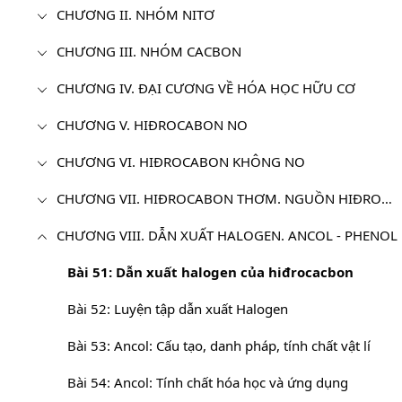
CHƯƠNG II. NHÓM NITƠ
CHƯƠNG III. NHÓM CACBON
CHƯƠNG IV. ĐẠI CƯƠNG VỀ HÓA HỌC HỮU CƠ
CHƯƠNG V. HIĐROCABON NO
CHƯƠNG VI. HIĐROCABON KHÔNG NO
CHƯƠNG VII. HIĐROCABON THƠM. NGUỒN HIĐROCABON THIÊN NHIÊN
CHƯƠNG VIII. DẪN XUẤT HALOGEN. ANCOL - PHENOL
Bài 51: Dẫn xuất halogen của hiđrocacbon
Bài 52: Luyện tập dẫn xuất Halogen
Bài 53: Ancol: Cấu tạo, danh pháp, tính chất vật lí
Bài 54: Ancol: Tính chất hóa học và ứng dụng