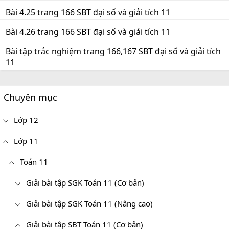
Bài 4.25 trang 166 SBT đại số và giải tích 11
Bài 4.26 trang 166 SBT đại số và giải tích 11
Bài tập trắc nghiệm trang 166,167 SBT đại số và giải tích
11
Chuyên mục
Lớp 12
Lớp 11
Toán 11
Giải bài tập SGK Toán 11 (Cơ bản)
Giải bài tập SGK Toán 11 (Nâng cao)
Giải bài tập SBT Toán 11 (Cơ bản)