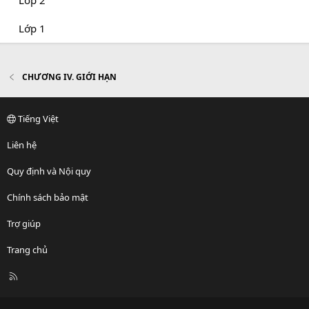
Lớp 2
Lớp 1
CHƯƠNG IV. GIỚI HẠN
Tiếng Việt
Liên hệ
Quy định và Nội quy
Chính sách bảo mật
Trợ giúp
Trang chủ
R
S
S