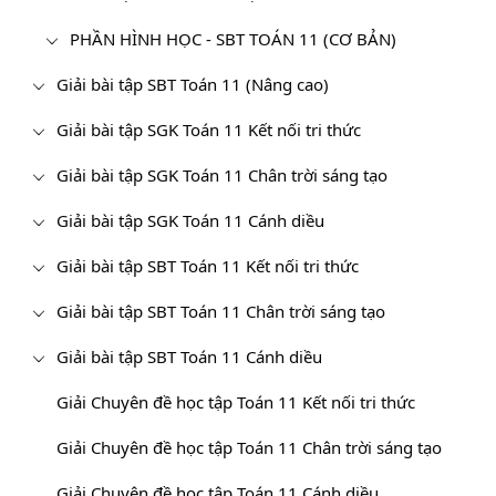
PHẦN HÌNH HỌC - SBT TOÁN 11 (CƠ BẢN)
Giải bài tập SBT Toán 11 (Nâng cao)
Giải bài tập SGK Toán 11 Kết nối tri thức
Giải bài tập SGK Toán 11 Chân trời sáng tạo
Giải bài tập SGK Toán 11 Cánh diều
Giải bài tập SBT Toán 11 Kết nối tri thức
Giải bài tập SBT Toán 11 Chân trời sáng tạo
Giải bài tập SBT Toán 11 Cánh diều
Giải Chuyên đề học tập Toán 11 Kết nối tri thức
Giải Chuyên đề học tập Toán 11 Chân trời sáng tạo
Giải Chuyên đề học tập Toán 11 Cánh diều