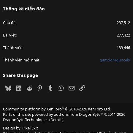
Thống kê diễn đàn
Chủ đề
237,512
Bài viết
277,422
Thành viên
139,446
Thành viên mới nhất
gamdomguncel9
Share this page
Bluesky
LinkedIn
Reddit
Pinterest
Tumblr
WhatsApp
Email
Link
®
Community platform by XenForo
© 2010-2026 XenForo Ltd.
Parts of this site powered by
add-ons from DragonByte™
©2011-2026
DragonByte Technologies
(
Details
)
Design by:
Pixel Exit