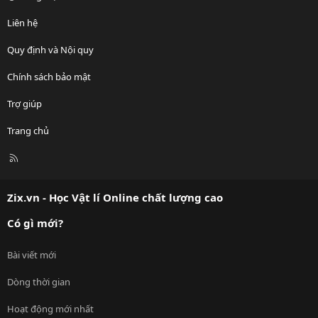
Liên hệ
Quy định và Nội quy
Chính sách bảo mật
Trợ giúp
Trang chủ
R
S
S
Zix.vn - Học Vật lí Online chất lượng cao
Có gì mới?
Bài viết mới
Dòng thời gian
Hoạt động mới nhất