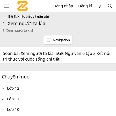
Đăng nhập
Đăng kí
Bài 8: Khác biệt và gần gũi
1. Xem người ta kìa!
1. Xem người ta kìa!
Navigation
Soạn bài Xem người ta kìa! SGK Ngữ văn 6 tập 2 Kết nối
tri thức với cuộc sống chi tiết
Chuyên mục
Lớp 12
Lớp 11
Lớp 10