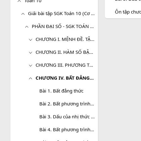
Toán 10
Ôn tập chươ
Giải bài tập SGK Toán 10 (Cơ bản)
PHẦN ĐẠI SỐ - SGK TOÁN 10 (CƠ BẢN)
CHƯƠNG I. MỆNH ĐỀ. TẬP HỢP
CHƯƠNG II. HÀM SỐ BẬC NHẤT VÀ BẬC HAI
CHƯƠNG III. PHƯƠNG TRÌNH, HỆ PHƯƠNG TRÌNH
CHƯƠNG IV. BẤT ĐẲNG THỨC. BẤT PHƯƠNG TRÌNH
Bài 1. Bất đẳng thức
Bài 2. Bất phương trình và hệ bất phương trình một ẩn
Bài 3. Dấu của nhị thức bậc nhất
Bài 4. Bất phương trình bậc nhất hai ẩn