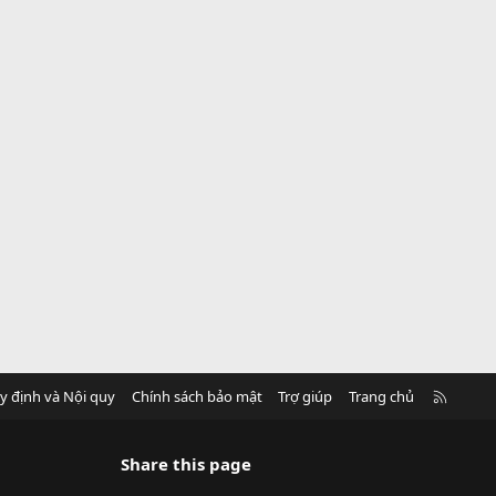
R
y định và Nội quy
Chính sách bảo mật
Trợ giúp
Trang chủ
S
S
Share this page