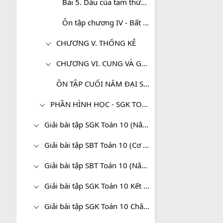
Bài 5. Dấu của tam thức bậc hai
Ôn tập chương IV - Bất đẳng thức. Bất phương trình.
CHƯƠNG V. THỐNG KÊ
CHƯƠNG VI. CUNG VÀ GÓC LƯỢNG GIÁC. CÔNG THỨC LƯỢNG GIÁC
ÔN TẬP CUỐI NĂM ĐẠI SỐ - TOÁN 10
PHẦN HÌNH HỌC - SGK TOÁN 10 (CƠ BẢN)
Giải bài tập SGK Toán 10 (Nâng cao)
Giải bài tập SBT Toán 10 (Cơ bản)
Giải bài tập SBT Toán 10 (Nâng cao)
Giải bài tập SGK Toán 10 Kết nối tri thức
Giải bài tập SGK Toán 10 Chân trời sáng tạo