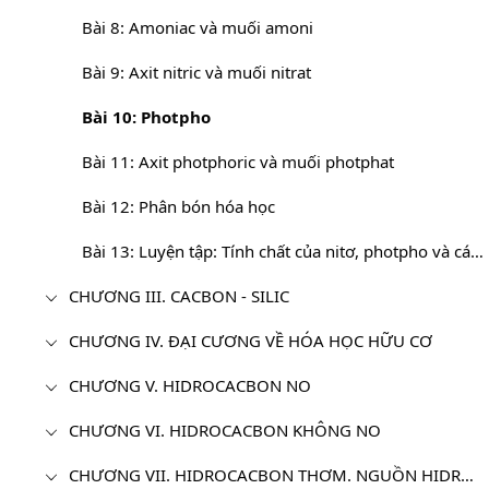
Bài 8: Amoniac và muối amoni
Bài 9: Axit nitric và muối nitrat
Bài 10: Photpho
Bài 11: Axit photphoric và muối photphat
Bài 12: Phân bón hóa học
Bài 13: Luyện tập: Tính chất của nitơ, photpho và các hợp chất của chúng
CHƯƠNG III. CACBON - SILIC
CHƯƠNG IV. ĐẠI CƯƠNG VỀ HÓA HỌC HỮU CƠ
CHƯƠNG V. HIDROCACBON NO
CHƯƠNG VI. HIDROCACBON KHÔNG NO
CHƯƠNG VII. HIDROCACBON THƠM. NGUỒN HIDROCACBON THIÊN NHIÊN. HỆ THỐNG HÓA VỀ HIDROCACBON