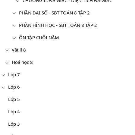
CHƯƠNG II. ĐA GIÁC - DIỆN TÍCH ĐA GIÁC
PHẦN ĐẠI SỐ - SBT TOÁN 8 TẬP 2
PHẦN HÌNH HỌC - SBT TOÁN 8 TẬP 2
ÔN TẬP CUỐI NĂM
Vật lí 8
Hoá học 8
Lớp 7
Lớp 6
Lớp 5
Lớp 4
Lớp 3