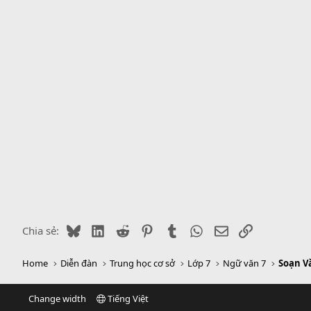
Bluesky
LinkedIn
Reddit
Pinterest
Tumblr
WhatsApp
Email
Link
Chia sẻ:
Home
Diễn đàn
Trung học cơ sở
Lớp 7
Ngữ văn 7
Soạn Vă
Change width
Tiếng Việt