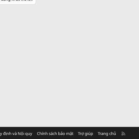
R
y định và Nội quy
Chính sách bảo mật
Trợ giúp
Trang chủ
S