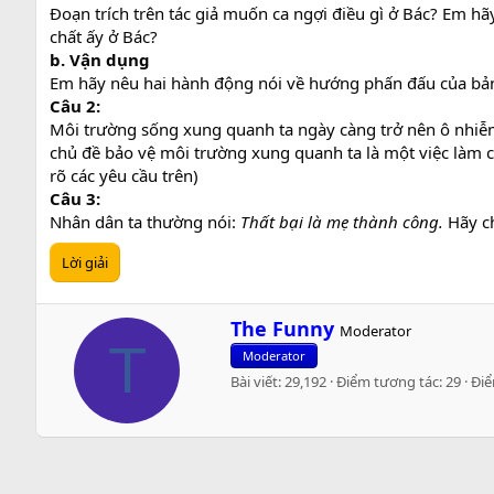
Đoạn trích trên tác giả muốn ca ngợi điều gì ở Bác? Em h
chất ấy ở Bác?
b. Vận dụng
Em hãy nêu hai hành động nói về hướng phấn đấu của bản
Câu 2:
Môi trường sống xung quanh ta ngày càng trở nên ô nhiễm
chủ đề bảo vệ môi trường xung quanh ta là một việc làm cấ
rõ các yêu cầu trên)
Câu 3:
Nhân dân ta thường nói:
Thất bại là mẹ thành công.
Hãy ch
Lời giải
W
The Funny
Moderator
r
T
Moderator
i
Bài viết
29,192
Điểm tương tác
29
Đi
t
t
e
n
b
y