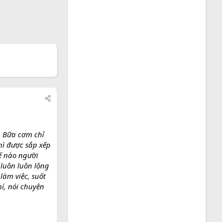
. Bữa cơm chỉ
hì được sắp xếp
hế nào người
 luôn luôn lộng
àm việc, suốt
hí, nói chuyện