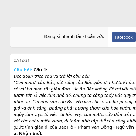
Đăng kí nhanh tài khoản với
Facebook
27/12/21
Câu hỏi:
Câu 1:
Đọc đoạn trích sau và trả lời câu hỏi:
"Con người của Bác, đời sống của Bác giản dị như thế nào,
có vài ba món rất giản đơn, lúc ăn Bác không để rơi vãi mộ
tươm tất. Ở việc làm nhỏ đó, chúng ta càng thấy Bác quý t
phục vụ. Cái nhà sàn của Bác vẻn vẹn chỉ có vài ba phòng, 
gió và ánh sáng, phảng phất hương thơm của hoa vườn, một
ngày làm việc, từ việc rất lớn: việc cứu nước, cứu dân đến v
với các cháu miền Nam, đi thăm nhà tập thể của công nhân,
(Đức tính giản dị của Bác Hồ – Phạm Văn Đồng - Ngữ văn 7
a. Nhận biết