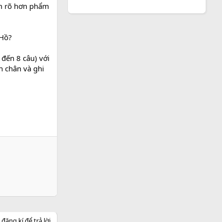
àm rõ hơn phẩm
 Hồ?
đến 8 câu) với
h chân và ghi
ăng kí để trả lời.