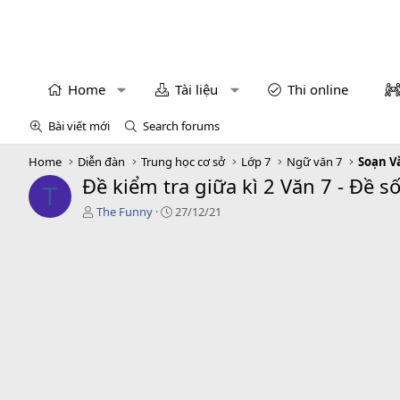
Home
Tài liệu
Thi online
Bài viết mới
Search forums
Home
Diễn đàn
Trung học cơ sở
Lớp 7
Ngữ văn 7
Soạn Vă
Đề kiểm tra giữa kì 2 Văn 7 - Đề số 
T
T
C
The Funny
27/12/21
á
r
c
e
g
a
i
t
ả
i
o
n
d
a
t
e