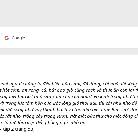
Google
 mọi người chúng ta đều biết: bữa cơm, đồ dùng, cái nhà, lối sống
t hột cơm, ăn xong, cái bát bao giờ cũng sạch và thức ăn còn lại t
rọng biết bao kết quả sản xuất của con người và kính trọng như t
và trong lúc tâm hồn của Bác lộng gió thời đại, thì cái nhà nhỏ đó
 đời sống như vậy thanh bạch và tao nhã biết bao! Bác suốt đời l
iệc rất nhỏ, trồng cây trong vườn, viết một bức thư cho một đồng c
 từ nơi làm việc đến phòng ngủ, nhà ăn..."
 tập 2 trang 53)