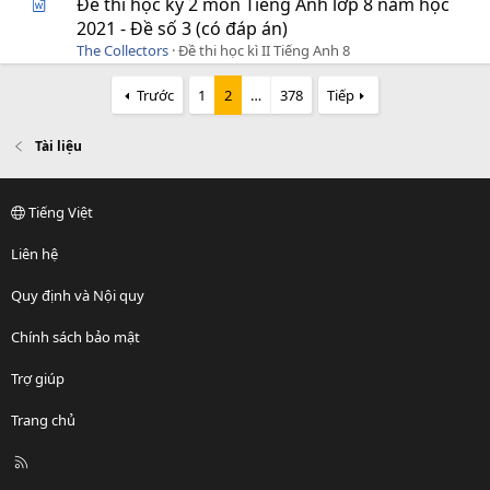
Đề thi học kỳ 2 môn Tiếng Anh lớp 8 năm học
2021 - Đề số 3 (có đáp án)
The Collectors
Đề thi học kì II Tiếng Anh 8
Trước
1
2
…
378
Tiếp
Tài liệu
Tiếng Việt
Liên hệ
Quy định và Nội quy
Chính sách bảo mật
Trợ giúp
Trang chủ
R
S