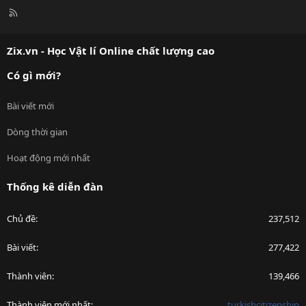
R
S
S
Zix.vn - Học Vật lí Online chất lượng cao
Có gì mới?
Bài viết mới
Dòng thời gian
Hoạt động mới nhất
Thống kê diễn đàn
Chủ đề
237,512
Bài viết
277,422
Thành viên
139,466
Thành viên mới nhất
turkishcitizenship