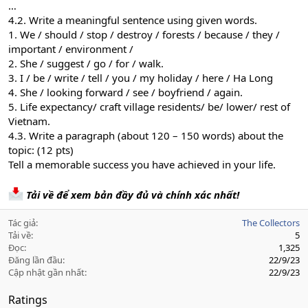
…
4.2. Write a meaningful sentence using given words.
1. We / should / stop / destroy / forests / because / they /
important / environment /
2. She / suggest / go / for / walk.
3. I / be / write / tell / you / my holiday / here / Ha Long
4. She / looking forward / see / boyfriend / again.
5. Life expectancy/ craft village residents/ be/ lower/ rest of
Vietnam.
4.3. Write a paragraph (about 120 – 150 words) about the
topic: (12 pts)
Tell a memorable success you have achieved in your life.
Tải về để xem bản đầy đủ và chính xác nhất!
Tác giả
The Collectors
Tải về
5
Đọc
1,325
Đăng lần đầu
22/9/23
Cập nhật gần nhất
22/9/23
Ratings