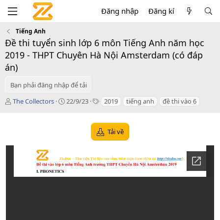
Đăng nhập
Đăng kí
Tiếng Anh
Đề thi tuyển sinh lớp 6 môn Tiếng Anh năm học
2019 - THPT Chuyên Hà Nội Amsterdam (có đáp
án)
Bạn phải đăng nhập để tải
T
C
T
The Collectors
22/9/23
2019
tiếng anh
đề thi vào 6
á
r
a
c
e
g
g
a
s
Tải về
i
t
ả
i
o
n
d
a
t
e