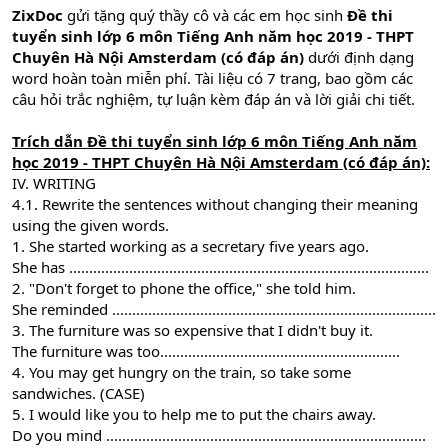
ZixDoc
gửi tặng quý thầy cô và các em học sinh
Đề thi
tuyển sinh lớp 6 môn Tiếng Anh năm học 2019 - THPT
Chuyên Hà Nội Amsterdam (có đáp án)
dưới định dạng
word hoàn toàn miễn phí. Tài liệu có 7 trang, bao gồm các
câu hỏi trắc nghiệm, tự luận kèm đáp án và lời giải chi tiết.
Trích dẫn Đề thi tuyển sinh lớp 6 môn Tiếng Anh năm
học 2019 - THPT Chuyên Hà Nội Amsterdam (có đáp án):
IV. WRITING
4.1. Rewrite the sentences without changing their meaning
using the given words.
1. She started working as a secretary five years ago.
She has ..........................................................................................
2. "Don't forget to phone the office," she told him.
She reminded .................................................................................
3. The furniture was so expensive that I didn't buy it.
The furniture was too............................................................
4. You may get hungry on the train, so take some
sandwiches. (CASE)
5. I would like you to help me to put the chairs away.
Do you mind ................................................................................