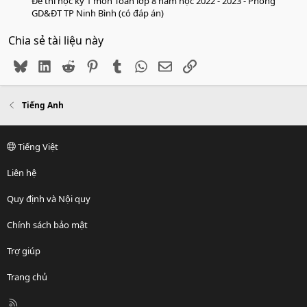
Đề thi học kỳ 1 môn Toán lớp 8 năm học 2022 - 2023 - Phòng
GD&ĐT TP Ninh Bình (có đáp án)
Chia sẻ tài liệu này
Bluesky
LinkedIn
Reddit
Pinterest
Tumblr
WhatsApp
Email
Link
Tiếng Anh
Tiếng Việt
Liên hệ
Quy định và Nội quy
Chính sách bảo mật
Trợ giúp
Trang chủ
R