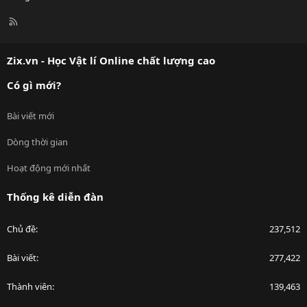
R
S
S
Zix.vn - Học Vật lí Online chất lượng cao
Có gì mới?
Bài viết mới
Dòng thời gian
Hoạt động mới nhất
Thống kê diễn đàn
Chủ đề
237,512
Bài viết
277,422
Thành viên
139,463