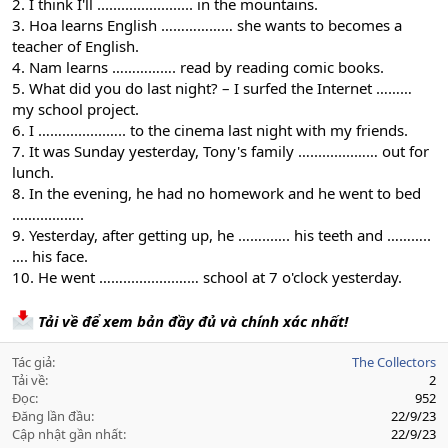
2. I think I'll ........................ in the mountains.
3. Hoa learns English ……………… she wants to becomes a
teacher of English.
4. Nam learns ……………. read by reading comic books.
5. What did you do last night? – I surfed the Internet ………
my school project.
6. I ……...........….. to the cinema last night with my friends.
7. It was Sunday yesterday, Tony's family …...........…… out for
lunch.
8. In the evening, he had no homework and he went to bed
……....……..
9. Yesterday, after getting up, he ……...…. his teeth and ………..
…. his face.
10. He went …….............…… school at 7 o'clock yesterday.
Tải về để xem bản đầy đủ và chính xác nhất!
Tác giả
The Collectors
Tải về
2
Đọc
952
Đăng lần đầu
22/9/23
Cập nhật gần nhất
22/9/23