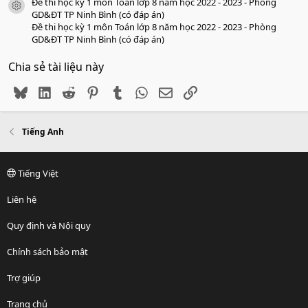
Đề thi học kỳ 1 môn Toán lớp 8 năm học 2022 - 2023 - Phòng
icon tài liệu
GD&ĐT TP Ninh Bình (có đáp án)
Đề thi học kỳ 1 môn Toán lớp 8 năm học 2022 - 2023 - Phòng
GD&ĐT TP Ninh Bình (có đáp án)
Chia sẻ tài liệu này
Bluesky
LinkedIn
Reddit
Pinterest
Tumblr
WhatsApp
Email
Link
Tiếng Anh
Tiếng Việt
Liên hệ
Quy định và Nội quy
Chính sách bảo mật
Trợ giúp
Trang chủ