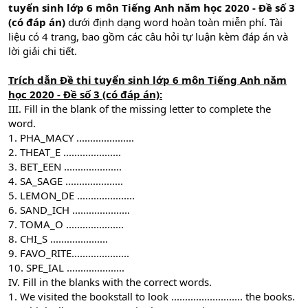
tuyển sinh lớp 6 môn Tiếng Anh năm học 2020 - Đề số 3
(có đáp án)
dưới định dạng word hoàn toàn miễn phí. Tài
liệu có 4 trang, bao gồm các câu hỏi tự luận kèm đáp án và
lời giải chi tiết.
Trích dẫn Đề thi tuyển sinh lớp 6 môn Tiếng Anh năm
học 2020 - Đề số 3 (có đáp án):
III. Fill in the blank of the missing letter to complete the
word.
1. PHA_MACY .....................
2. THEAT_E .....................
3. BET_EEN .....................
4. SA_SAGE .....................
5. LEMON_DE .....................
6. SAND_ICH .....................
7. TOMA_O .....................
8. CHI_S .....................
9. FAVO_RITE.....................
10. SPE_IAL .....................
IV. Fill in the blanks with the correct words.
1. We visited the bookstall to look .......................... the books.