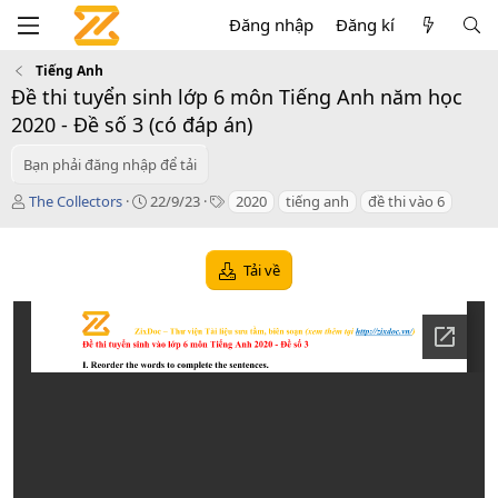
Đăng nhập
Đăng kí
Tiếng Anh
Đề thi tuyển sinh lớp 6 môn Tiếng Anh năm học
2020 - Đề số 3 (có đáp án)
Bạn phải đăng nhập để tải
T
C
T
The Collectors
22/9/23
2020
tiếng anh
đề thi vào 6
á
r
a
c
e
g
g
a
s
Tải về
i
t
ả
i
o
n
d
a
t
e