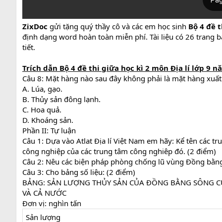
ZixDoc
gửi tặng quý thầy cô và các em học sinh
Bộ 4 đề t
định dạng word hoàn toàn miễn phí. Tài liệu có 26 trang b
tiết.
Trích dẫn Bộ 4 đề thi giữa học kì 2 môn Địa lí lớp 9 n
Câu 8: Mặt hàng nào sau đây không phải là mặt hàng xuấ
A. Lúa, gạo.
B. Thủy sản đông lạnh.
C. Hoa quả.
D. Khoáng sản.
Phần II: Tự luận
Câu 1: Dựa vào Atlat Địa lí Việt Nam em hãy: Kể tên các 
công nghiệp của các trung tâm công nghiêp đó. (2 điểm)
Câu 2: Nêu các biện pháp phòng chống lũ vùng Đồng bằng
Câu 3: Cho bảng số liệu: (2 điểm)
BẢNG: SẢN LƯỢNG THỦY SẢN CỦA ĐỒNG BẰNG SÔNG 
VÀ CẢ NƯỚC
Đơn vị: nghìn tấn
Sản lượng