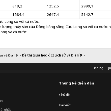
819,2
1252,5
2999,1
1584,4
2647,4
5142,7
ửu Long so với cả nước.
sản lượng thủy sản của Đồng bằng sông Cửu Long so với cả nước
Long và cả nước.
sử và Địa lí 9
Đề thi giữa học kì II Lịch sử và Địa lí 9
Liên hệ
Qu
?
Thống kê diễn đàn
Chủ đề
an
Bài viết
ới nhất