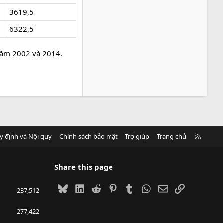
3619,5
6322,5
 năm 2002 và 2014.
R
y định và Nội quy
Chính sách bảo mật
Trợ giúp
Trang chủ
S
S
Share this page
Bluesky
LinkedIn
Reddit
Pinterest
Tumblr
WhatsApp
Email
Link
237,512
277,422