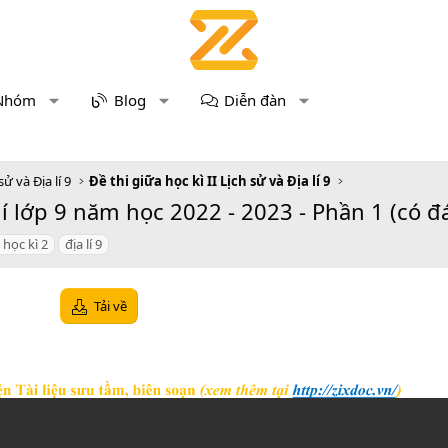
Nhóm
Blog
Diễn đàn
sử và Địa lí 9
Đề thi giữa học kì II Lịch sử và Địa lí 9
lí lớp 9 năm học 2022 - 2023 - Phần 1 (có đ
 học kì 2
địa lí 9
Tải về