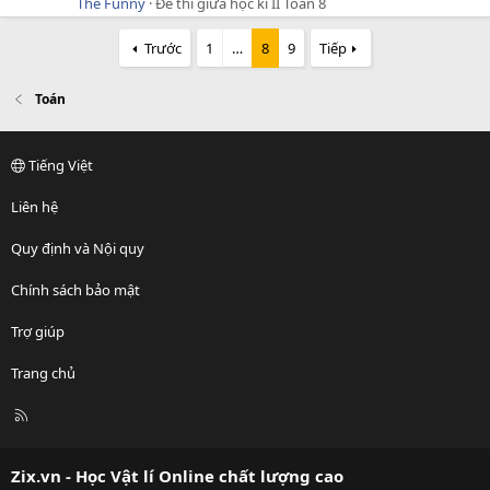
The Funny
Đề thi giữa học kì II Toán 8
Trước
1
…
8
9
Tiếp
Toán
Tiếng Việt
Liên hệ
Quy định và Nội quy
Chính sách bảo mật
Trợ giúp
Trang chủ
R
S
S
Zix.vn - Học Vật lí Online chất lượng cao