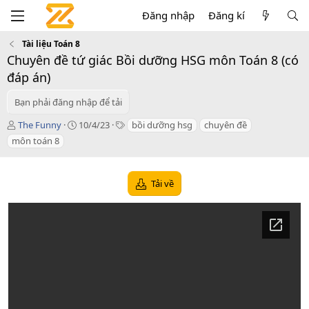
Đăng nhập
Đăng kí
Tài liệu Toán 8
Chuyên đề tứ giác Bồi dưỡng HSG môn Toán 8 (có
đáp án)
Bạn phải đăng nhập để tải
T
C
T
The Funny
10/4/23
bồi dưỡng hsg
chuyên đề
á
r
a
môn toán 8
c
e
g
g
a
s
i
t
Tải về
ả
i
o
n
d
a
t
e