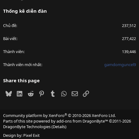
Thống kê diễn đàn
Chủ đề
237,512
Bài viết
277,422
Thành viên
139,446
Thành viên mới nhất
gamdomguncel9
Share this page
Bluesky
LinkedIn
Reddit
Pinterest
Tumblr
WhatsApp
Email
Link
®
Community platform by XenForo
© 2010-2026 XenForo Ltd.
Parts of this site powered by
add-ons from DragonByte™
©2011-2026
DragonByte Technologies
(
Details
)
Design by:
Pixel Exit