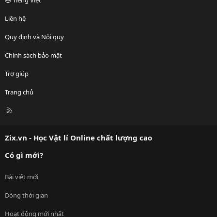
Liên hệ
Quy định và Nội quy
Chính sách bảo mật
Trợ giúp
Trang chủ
R
S
S
Zix.vn - Học Vật lí Online chất lượng cao
Có gì mới?
Bài viết mới
Dòng thời gian
Hoạt động mới nhất