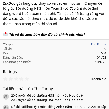
ZixDoc
gửi tặng quý thầy cô và các em học sinh Chuyên đề
tứ giác Bồi dưỡng HSG môn Toán 8 (có đáp án) dưới định
dạng word hoàn toàn miễn phí. Tài liệu có 45 trang cùng với
đó là các câu hỏi theo mức độ từ dễ đến khó cho các em
tham khảo trong mùa thi sắp tới.
Tải về để xem bản đầy đủ và chính xác nhất!
Tác giả
The Funny
Tải về
0
Đọc
604
Đăng lần đầu
10/4/23
Cập nhật gần nhất
10/4/23
Ratings
0
0 đánh giá
.
0
Tài liệu khác của The Funny
0
s
20 Chuyên đề bồi dưỡng HSG môn Hóa Học lớp 9
a
icon tài liệu
o
20 Chuyên đề bồi dưỡng HSG môn Hóa Học lớp 9
Đề thi cuối học kỳ 1 môn Tiếng Anh 8 năm học 2019 - 2020 (có đáp
icon tài liệu