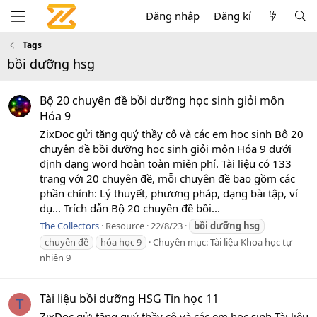
Đăng nhập
Đăng kí
Tags
bồi dưỡng hsg
Bộ 20 chuyên đề bồi dưỡng học sinh giỏi môn
Hóa 9
ZixDoc gửi tặng quý thầy cô và các em học sinh Bộ 20
chuyên đề bồi dưỡng học sinh giỏi môn Hóa 9 dưới
định dạng word hoàn toàn miễn phí. Tài liệu có 133
trang với 20 chuyên đề, mỗi chuyên đề bao gồm các
phần chính: Lý thuyết, phương pháp, dạng bài tập, ví
dụ... Trích dẫn Bộ 20 chuyên đề bồi...
The Collectors
Resource
22/8/23
bồi
dưỡng
hsg
chuyên đề
hóa học 9
Chuyên mục:
Tài liệu Khoa học tự
nhiên 9
Tài liệu bồi dưỡng HSG Tin học 11
T
ZixDoc gửi tặng quý thầy cô và các em học sinh Tài liệu