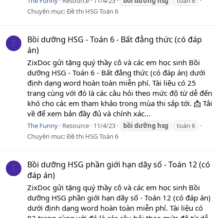
The Funny
Resource
11/4/23
bồi
dưỡng
hsg
toán 6
Chuyên mục:
Đề thi HSG Toán 6
Bồi dưỡng HSG - Toán 6 - Bất đẳng thức (có đáp
T
án)
ZixDoc gửi tặng quý thầy cô và các em học sinh Bồi
dưỡng HSG - Toán 6 - Bất đẳng thức (có đáp án) dưới
định dạng word hoàn toàn miễn phí. Tài liệu có 25
trang cùng với đó là các câu hỏi theo mức độ từ dễ đến
khó cho các em tham khảo trong mùa thi sắp tới. 📩 Tải
về để xem bản đầy đủ và chính xác...
The Funny
Resource
11/4/23
bồi
dưỡng
hsg
toán 6
Chuyên mục:
Đề thi HSG Toán 6
Bồi dưỡng HSG phần giới hạn dãy số - Toán 12 (có
T
đáp án)
ZixDoc gửi tặng quý thầy cô và các em học sinh Bồi
dưỡng HSG phần giới hạn dãy số - Toán 12 (có đáp án)
dưới định dạng word hoàn toàn miễn phí. Tài liệu có
82 trang cùng với đó là các câu hỏi theo mức độ từ dễ