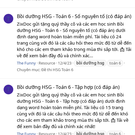
Bồi dưỡng HSG - Toán 6 - Số nguyên tố (có đáp án)
T
ZixDoc gửi tặng quý thầy cô và các em học sinh Bồi
dưỡng HSG - Toán 6 - Số nguyên tố (có đáp án) dưới
định dạng word hoàn toàn miễn phí. Tài liệu có 24
trang cùng với đó là các câu hỏi theo mức độ từ dễ đến
khó cho các em tham khảo trong mùa thi sắp tới. 📩 Tải
về để xem bản đầy đủ và chính xác...
The Funny
Resource
12/4/23
bồi
dưỡng
hsg
toán 6
Chuyên mục:
Đề thi HSG Toán 6
Bồi dưỡng HSG - Toán 6 - Tập hợp (có đáp án)
T
ZixDoc gửi tặng quý thầy cô và các em học sinh Bồi
dưỡng HSG - Toán 6 - Tập hợp (có đáp án) dưới định
dạng word hoàn toàn miễn phí. Tài liệu có 15 trang
cùng với đó là các câu hỏi theo mức độ từ dễ đến khó
cho các em tham khảo trong mùa thi sắp tới. 📩 Tải về
để xem bản đầy đủ và chính xác nhất!
The Funny
Resource
12/4/23
bồi
dưỡng
hsg
toán 6