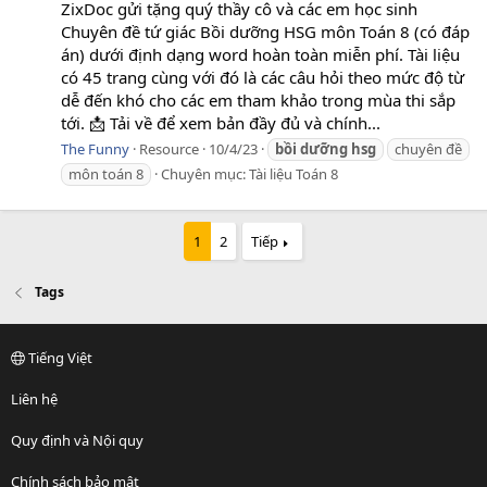
ZixDoc gửi tặng quý thầy cô và các em học sinh
Chuyên đề tứ giác Bồi dưỡng HSG môn Toán 8 (có đáp
án) dưới định dạng word hoàn toàn miễn phí. Tài liệu
có 45 trang cùng với đó là các câu hỏi theo mức độ từ
dễ đến khó cho các em tham khảo trong mùa thi sắp
tới. 📩 Tải về để xem bản đầy đủ và chính...
The Funny
Resource
10/4/23
bồi
dưỡng
hsg
chuyên đề
môn toán 8
Chuyên mục:
Tài liệu Toán 8
1
2
Tiếp
Tags
Tiếng Việt
Liên hệ
Quy định và Nội quy
Chính sách bảo mật