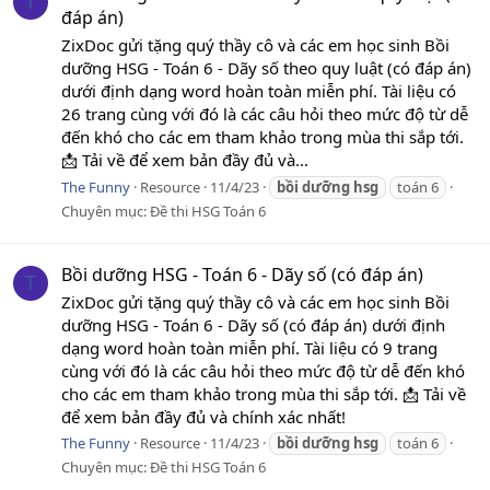
T
đáp án)
ZixDoc gửi tặng quý thầy cô và các em học sinh Bồi
dưỡng HSG - Toán 6 - Dãy số theo quy luật (có đáp án)
dưới định dạng word hoàn toàn miễn phí. Tài liệu có
26 trang cùng với đó là các câu hỏi theo mức độ từ dễ
đến khó cho các em tham khảo trong mùa thi sắp tới.
📩 Tải về để xem bản đầy đủ và...
The Funny
Resource
11/4/23
bồi
dưỡng
hsg
toán 6
Chuyên mục:
Đề thi HSG Toán 6
Bồi dưỡng HSG - Toán 6 - Dãy số (có đáp án)
T
ZixDoc gửi tặng quý thầy cô và các em học sinh Bồi
dưỡng HSG - Toán 6 - Dãy số (có đáp án) dưới định
dạng word hoàn toàn miễn phí. Tài liệu có 9 trang
cùng với đó là các câu hỏi theo mức độ từ dễ đến khó
cho các em tham khảo trong mùa thi sắp tới. 📩 Tải về
để xem bản đầy đủ và chính xác nhất!
The Funny
Resource
11/4/23
bồi
dưỡng
hsg
toán 6
Chuyên mục:
Đề thi HSG Toán 6