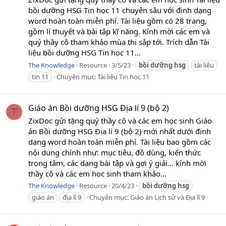
bồi dưỡng HSG Tin học 11 chuyên sâu với định dạng
word hoàn toàn miễn phí. Tài liệu gồm có 28 trang,
gồm lí thuyết và bài tập kĩ năng. Kính mời các em và
quý thầy cô tham khảo mùa thi sắp tới. Trích dẫn Tài
liệu bồi dưỡng HSG Tin học 11...
The Knowledge
Resource
3/5/23
bồi
dưỡng
hsg
tài liệu
tin 11
Chuyên mục:
Tài liệu Tin học 11
Giáo án Bồi dưỡng HSG Địa lí 9 (bộ 2)
T
ZixDoc gửi tặng quý thầy cô và các em học sinh Giáo
án Bồi dưỡng HSG Địa lí 9 (bộ 2) mới nhất dưới định
dạng word hoàn toàn miễn phí. Tài liệu bao gồm các
nội dung chính như: mục tiêu, đồ dùng, kiến thức
trọng tâm, các dạng bài tập và gợi ý giải... kính mời
thầy cô và các em học sinh tham khảo...
The Knowledge
Resource
20/4/23
bồi
dưỡng
hsg
giáo án
địa lí 9
Chuyên mục:
Giáo án Lịch sử và Địa lí 9