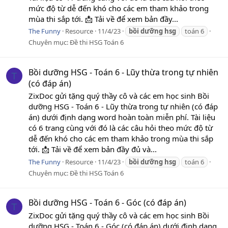
mức độ từ dễ đến khó cho các em tham khảo trong
mùa thi sắp tới. 📩 Tải về để xem bản đầy...
The Funny
Resource
11/4/23
bồi
dưỡng
hsg
toán 6
Chuyên mục:
Đề thi HSG Toán 6
Bồi dưỡng HSG - Toán 6 - Lũy thừa trong tự nhiên
T
(có đáp án)
ZixDoc gửi tặng quý thầy cô và các em học sinh Bồi
dưỡng HSG - Toán 6 - Lũy thừa trong tự nhiên (có đáp
án) dưới định dạng word hoàn toàn miễn phí. Tài liệu
có 6 trang cùng với đó là các câu hỏi theo mức độ từ
dễ đến khó cho các em tham khảo trong mùa thi sắp
tới. 📩 Tải về để xem bản đầy đủ và...
The Funny
Resource
11/4/23
bồi
dưỡng
hsg
toán 6
Chuyên mục:
Đề thi HSG Toán 6
Bồi dưỡng HSG - Toán 6 - Góc (có đáp án)
T
ZixDoc gửi tặng quý thầy cô và các em học sinh Bồi
dưỡng HSG - Toán 6 - Góc (có đáp án) dưới định dạng