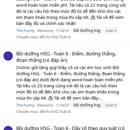
word hoàn toàn miễn phí. Tài liệu có 22 trang cùng với
đó là các câu hỏi theo mức độ từ dễ đến khó cho các
em tham khảo trong mùa thi sắp tới. 📩 Tải về để xem
bản đầy đủ và chính xác nhất!
The Funny
Resource
11/4/23
bồi
dưỡng
hsg
toán 6
Chuyên mục:
Đề thi HSG Toán 6
Bồi dưỡng HSG - Toán 6 - Điểm, đường thẳng,
T
đoạn thẳng (có đáp án)
ZixDoc gửi tặng quý thầy cô và các em học sinh Bồi
dưỡng HSG - Toán 6 - Điểm, đường thẳng, đoạn thẳng
(có đáp án) dưới định dạng word hoàn toàn miễn phí.
Tài liệu có 20 trang cùng với đó là các câu hỏi theo
mức độ từ dễ đến khó cho các em tham khảo trong
mùa thi sắp tới. 📩 Tải về để xem bản đầy...
The Funny
Resource
11/4/23
bồi
dưỡng
hsg
toán 6
Chuyên mục:
Đề thi HSG Toán 6
Bồi dưỡng HSG - Toán 6 - Dãy số theo quy luật (có