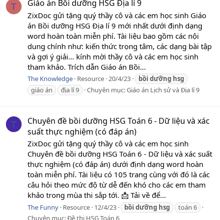
Giáo án Bồi dưỡng HSG Địa lí 9
T
ZixDoc gửi tặng quý thầy cô và các em học sinh Giáo
án Bồi dưỡng HSG Địa lí 9 mới nhất dưới định dạng
word hoàn toàn miễn phí. Tài liệu bao gồm các nội
dung chính như: kiến thức trọng tâm, các dạng bài tập
và gợi ý giải... kính mời thầy cô và các em học sinh
tham khảo. Trích dẫn Giáo án Bồi...
The Knowledge
Resource
20/4/23
bồi
dưỡng
hsg
giáo án
địa lí 9
Chuyên mục:
Giáo án Lịch sử và Địa lí 9
Chuyên đề bồi dưỡng HSG Toán 6 - Dữ liệu và xác
T
suất thực nghiệm (có đáp án)
ZixDoc gửi tặng quý thầy cô và các em học sinh
Chuyên đề bồi dưỡng HSG Toán 6 - Dữ liệu và xác suất
thực nghiệm (có đáp án) dưới định dạng word hoàn
toàn miễn phí. Tài liệu có 105 trang cùng với đó là các
câu hỏi theo mức độ từ dễ đến khó cho các em tham
khảo trong mùa thi sắp tới. 📩 Tải về để...
The Funny
Resource
12/4/23
bồi
dưỡng
hsg
toán 6
Chuyên mục:
Đề thi HSG Toán 6