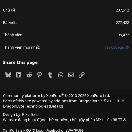
Chủ đề
237,512
Bài viết
277,422
Thành viên
139,472
Thành viên mới nhất
raykobegiris9
Share this page
Bluesky
LinkedIn
Reddit
Pinterest
Tumblr
WhatsApp
Email
Link
®
Community platform by XenForo
© 2010-2026 XenForo Ltd.
Parts of this site powered by
add-ons from DragonByte™
©2011-2026
DragonByte Technologies
(
Details
)
Design by:
Pixel Exit
Website đang hoạt động thử nghiệm, chờ giấy phép MXH của Bộ TT &
TT.
XenPorta 2 PRO
© Jason Axelrod of
8WAYRUN