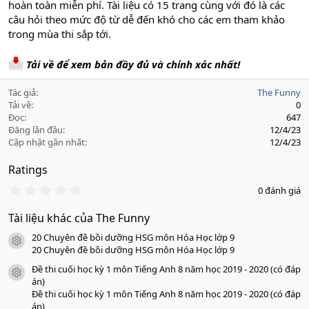
hoàn toàn miễn phí. Tài liệu có 15 trang cùng với đó là các
câu hỏi theo mức độ từ dễ đến khó cho các em tham khảo
trong mùa thi sắp tới.
Tải về để xem bản đầy đủ và chính xác nhất!
Tác giả
The Funny
Tải về
0
Đọc
647
Đăng lần đầu
12/4/23
Cập nhật gần nhất
12/4/23
Ratings
0
0 đánh giá
.
0
Tài liệu khác của The Funny
0
s
20 Chuyên đề bồi dưỡng HSG môn Hóa Học lớp 9
a
icon tài liệu
o
20 Chuyên đề bồi dưỡng HSG môn Hóa Học lớp 9
Đề thi cuối học kỳ 1 môn Tiếng Anh 8 năm học 2019 - 2020 (có đáp
icon tài liệu
án)
Đề thi cuối học kỳ 1 môn Tiếng Anh 8 năm học 2019 - 2020 (có đáp
án)