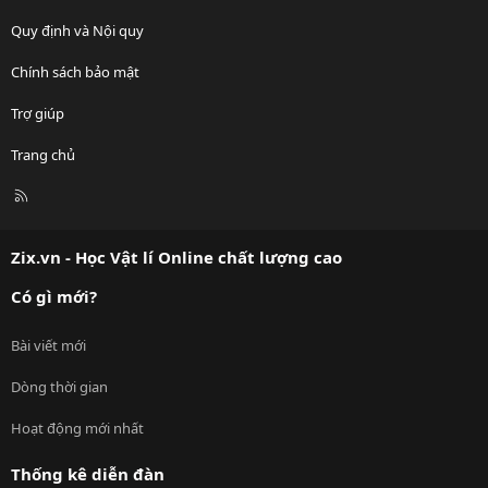
Quy định và Nội quy
Chính sách bảo mật
Trợ giúp
Trang chủ
R
S
S
Zix.vn - Học Vật lí Online chất lượng cao
Có gì mới?
Bài viết mới
Dòng thời gian
Hoạt động mới nhất
Thống kê diễn đàn