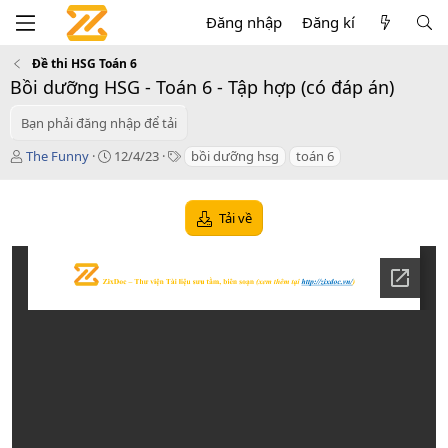
Đăng nhập
Đăng kí
Đề thi HSG Toán 6
Bồi dưỡng HSG - Toán 6 - Tập hợp (có đáp án)
Bạn phải đăng nhập để tải
T
C
T
The Funny
12/4/23
bồi dưỡng hsg
toán 6
á
r
a
c
e
g
g
a
s
Tải về
i
t
ả
i
o
n
d
a
t
e