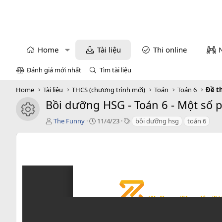
Home
Tài liệu
Thi online
Đánh giá mới nhất
Tìm tài liệu
Home
Tài liệu
THCS (chương trình mới)
Toán
Toán 6
Đề t
Bồi dưỡng HSG - Toán 6 - Một số 
icon tài liệu
T
C
T
The Funny
11/4/23
bồi dưỡng hsg
toán 6
á
r
a
c
e
g
g
a
s
i
t
ả
i
o
n
d
a
t
e