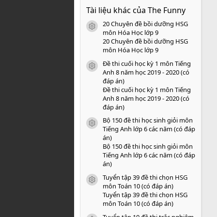
0
Tài liệu khác của The Funny
0
s
20 Chuyên đề bồi dưỡng HSG
a
icon tài liệu
o
môn Hóa Học lớp 9
20 Chuyên đề bồi dưỡng HSG
môn Hóa Học lớp 9
Đề thi cuối học kỳ 1 môn Tiếng
icon tài liệu
Anh 8 năm học 2019 - 2020 (có
đáp án)
Đề thi cuối học kỳ 1 môn Tiếng
Anh 8 năm học 2019 - 2020 (có
đáp án)
Bộ 150 đề thi học sinh giỏi môn
icon tài liệu
Tiếng Anh lớp 6 các năm (có đáp
án)
Bộ 150 đề thi học sinh giỏi môn
Tiếng Anh lớp 6 các năm (có đáp
án)
Tuyển tập 39 đề thi chọn HSG
icon tài liệu
môn Toán 10 (có đáp án)
Tuyển tập 39 đề thi chọn HSG
môn Toán 10 (có đáp án)
Tuyển tập 10 đề thi trắc nghiệm