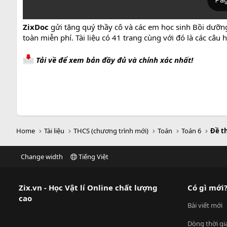
ZixDoc
gửi tặng quý thầy cô và các em học sinh Bồi dưỡn
toàn miễn phí. Tài liệu có 41 trang cùng với đó là các câ
Tải về để xem bản đầy đủ và chính xác nhất!
Home
Tài liệu
THCS (chương trình mới)
Toán
Toán 6
Đề t
Change width
Tiếng Việt
Zix.vn - Học Vật lí Online chất lượng
Có gì mới
cao
Bài viết mới
Dòng thời gi