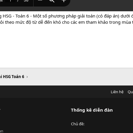
g HSG - Toán 6 - Một số phương pháp giải toán (có đáp án) dưới
u hỏi theo mức độ từ dễ đến khó cho các em tham khảo trong mùa th
hi HSG Toán 6
Liên hệ
Qu
?
Thống kê diễn đàn
Chủ đề
an