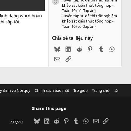
icon tài liệu
khảo sát kiến thức tổng hợp -
Toán 10 (có đáp án)
 định dạng word hoàn
Tuyển tập 10 đề thi trắc nghiệm
khảo sát kiến thức tổng hợp -
i sắp tới.
Toán 10 (có đáp án)
Chia sẻ tài liệu này
Bluesky
LinkedIn
Reddit
Pinterest
Tumblr
WhatsA
Email
Link
R
y định và Nội quy
Chính sách bảo mật
Trợ giúp
Trang chủ
S
S
Share this page
Bluesky
LinkedIn
Reddit
Pinterest
Tumblr
WhatsApp
Email
Link
237,512