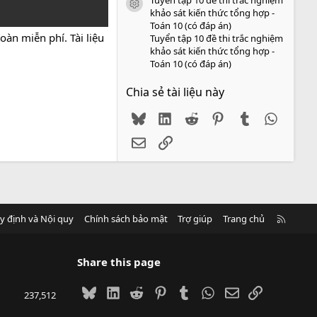
icon tài liệu
khảo sát kiến thức tổng hợp -
Toán 10 (có đáp án)
àn miễn phí. Tài liệu
Tuyển tập 10 đề thi trắc nghiệm
khảo sát kiến thức tổng hợp -
Toán 10 (có đáp án)
Chia sẻ tài liệu này
Bluesky
LinkedIn
Reddit
Pinterest
Tumblr
WhatsA
Email
Link
R
y định và Nội quy
Chính sách bảo mật
Trợ giúp
Trang chủ
S
S
Share this page
Bluesky
LinkedIn
Reddit
Pinterest
Tumblr
WhatsApp
Email
Link
237,512