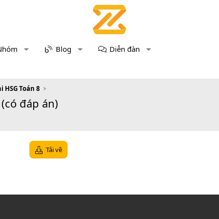
Nhóm
Blog
Diễn đàn
hi HSG Toán 8
 (có đáp án)
Tải về