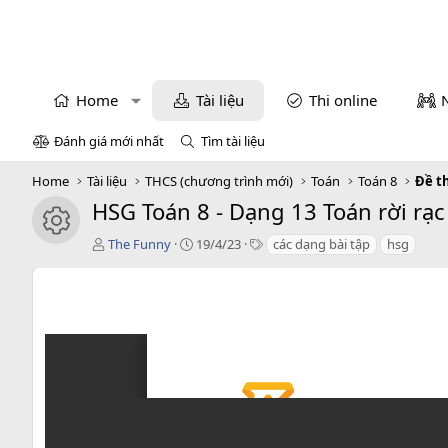
Home
Tài liệu
Thi online
Đánh giá mới nhất
Tìm tài liệu
Home
Tài liệu
THCS (chương trình mới)
Toán
Toán 8
Đề t
HSG Toán 8 - Dạng 13 Toán rời rạc
icon tài liệu
T
C
T
The Funny
19/4/23
các dạng bài tập
hsg
á
r
a
c
e
g
g
a
s
i
t
ả
i
o
n
d
a
t
e