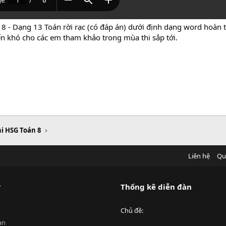
8 - Dạng 13 Toán rời rạc (có đáp án) dưới định dạng word hoàn to
ến khó cho các em tham khảo trong mùa thi sắp tới.
hi HSG Toán 8
Liên hệ
Qu
?
Thống kê diễn đàn
Chủ đề
an