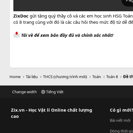
ZixDoc
gửi tặng quý thầy cô và các em học sinh HSG Toán 
có 8 trang cùng với đó là các câu hỏi theo mức độ từ dễ đ
Tải về để xem bản đầy đủ và chính xác nhất!
Home
Tài liệu
THCS (chương trình mới)
Toán
Toán 8
Đề t
Change width
Tiếng Việt
Zix.vn - Học Vật lí Online chất lượng
Có gì mới
cao
Bài viết mới
Dòng thời gi