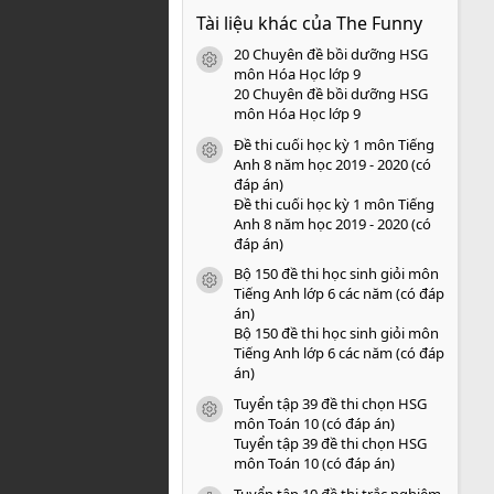
0
Tài liệu khác của The Funny
0
s
20 Chuyên đề bồi dưỡng HSG
a
icon tài liệu
o
môn Hóa Học lớp 9
20 Chuyên đề bồi dưỡng HSG
môn Hóa Học lớp 9
Đề thi cuối học kỳ 1 môn Tiếng
icon tài liệu
Anh 8 năm học 2019 - 2020 (có
đáp án)
Đề thi cuối học kỳ 1 môn Tiếng
Anh 8 năm học 2019 - 2020 (có
đáp án)
Bộ 150 đề thi học sinh giỏi môn
icon tài liệu
Tiếng Anh lớp 6 các năm (có đáp
án)
Bộ 150 đề thi học sinh giỏi môn
Tiếng Anh lớp 6 các năm (có đáp
án)
Tuyển tập 39 đề thi chọn HSG
icon tài liệu
môn Toán 10 (có đáp án)
Tuyển tập 39 đề thi chọn HSG
môn Toán 10 (có đáp án)
Tuyển tập 10 đề thi trắc nghiệm