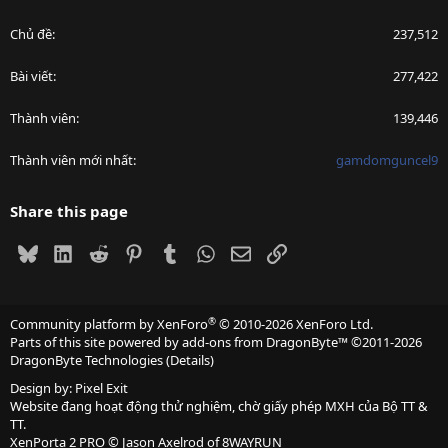
Chủ đề
237,512
Bài viết
277,422
Thành viên
139,446
Thành viên mới nhất
gamdomguncel9
Share this page
Bluesky
LinkedIn
Reddit
Pinterest
Tumblr
WhatsApp
Email
Link
®
Community platform by XenForo
© 2010-2026 XenForo Ltd.
Parts of this site powered by
add-ons from DragonByte™
©2011-2026
DragonByte Technologies
(
Details
)
Design by:
Pixel Exit
Website đang hoạt động thử nghiệm, chờ giấy phép MXH của Bộ TT &
TT.
XenPorta 2 PRO
© Jason Axelrod of
8WAYRUN