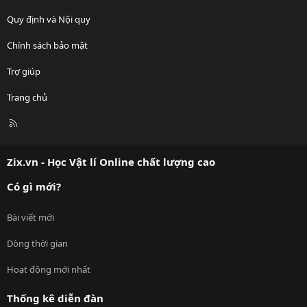
Quy định và Nội quy
Chính sách bảo mật
Trợ giúp
Trang chủ
R
S
S
Zix.vn - Học Vật lí Online chất lượng cao
Có gì mới?
Bài viết mới
Dòng thời gian
Hoạt động mới nhất
Thống kê diễn đàn