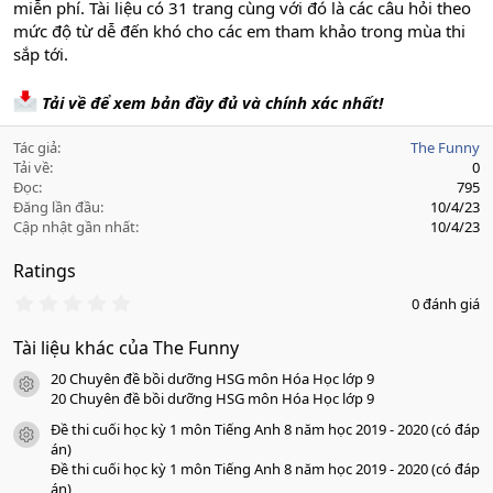
miễn phí. Tài liệu có 31 trang cùng với đó là các câu hỏi theo
mức độ từ dễ đến khó cho các em tham khảo trong mùa thi
sắp tới.
Tải về để xem bản đầy đủ và chính xác nhất!
Tác giả
The Funny
Tải về
0
Đọc
795
Đăng lần đầu
10/4/23
Cập nhật gần nhất
10/4/23
Ratings
0
0 đánh giá
.
0
Tài liệu khác của The Funny
0
s
20 Chuyên đề bồi dưỡng HSG môn Hóa Học lớp 9
a
icon tài liệu
o
20 Chuyên đề bồi dưỡng HSG môn Hóa Học lớp 9
Đề thi cuối học kỳ 1 môn Tiếng Anh 8 năm học 2019 - 2020 (có đáp
icon tài liệu
án)
Đề thi cuối học kỳ 1 môn Tiếng Anh 8 năm học 2019 - 2020 (có đáp
án)