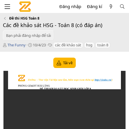
Đăng nhập
Đăng kí
Đề thi HSG Toán 8
Các đề khảo sát HSG - Toán 8 (có đáp án)
Bạn phải đăng nhập để tải
T
C
T
The Funny
10/4/23
các đề khảo sát
hsg
toán 8
á
r
a
c
e
g
g
a
s
Tải về
i
t
ả
i
o
n
d
a
t
e