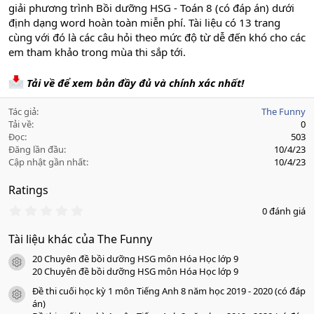
giải phương trình Bồi dưỡng HSG - Toán 8 (có đáp án) dưới
định dạng word hoàn toàn miễn phí. Tài liệu có 13 trang
cùng với đó là các câu hỏi theo mức độ từ dễ đến khó cho các
em tham khảo trong mùa thi sắp tới.
Tải về để xem bản đầy đủ và chính xác nhất!
Tác giả
The Funny
Tải về
0
Đọc
503
Đăng lần đầu
10/4/23
Cập nhật gần nhất
10/4/23
Ratings
0
0 đánh giá
.
0
Tài liệu khác của The Funny
0
s
20 Chuyên đề bồi dưỡng HSG môn Hóa Học lớp 9
a
icon tài liệu
o
20 Chuyên đề bồi dưỡng HSG môn Hóa Học lớp 9
Đề thi cuối học kỳ 1 môn Tiếng Anh 8 năm học 2019 - 2020 (có đáp
icon tài liệu
án)