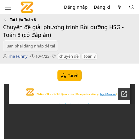
Đăng nhập
Đăng kí
Tài liệu Toán 8
Chuyên đề giải phương trình Bồi dưỡng HSG -
Toán 8 (có đáp án)
Bạn phải đăng nhập để tải
T
C
T
The Funny
10/4/23
chuyên đề
toán 8
á
r
a
c
e
g
g
a
s
Tải về
i
t
ả
i
o
n
d
a
t
e