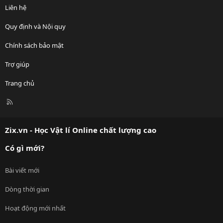
Liên hệ
Quy định và Nội quy
Chính sách bảo mật
Trợ giúp
Trang chủ
R
S
S
Zix.vn - Học Vật lí Online chất lượng cao
Có gì mới?
Bài viết mới
Dòng thời gian
Hoạt động mới nhất