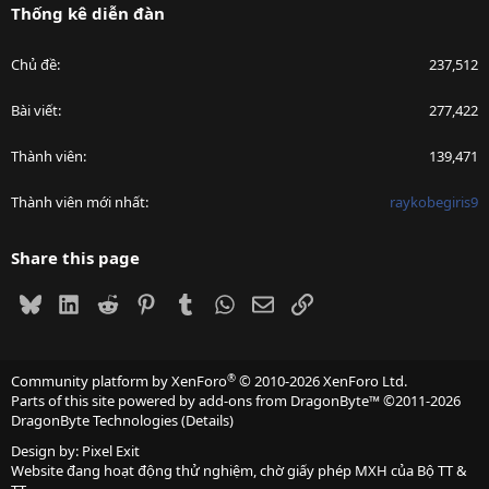
Thống kê diễn đàn
Chủ đề
237,512
Bài viết
277,422
Thành viên
139,471
Thành viên mới nhất
raykobegiris9
Share this page
Bluesky
LinkedIn
Reddit
Pinterest
Tumblr
WhatsApp
Email
Link
®
Community platform by XenForo
© 2010-2026 XenForo Ltd.
Parts of this site powered by
add-ons from DragonByte™
©2011-2026
DragonByte Technologies
(
Details
)
Design by:
Pixel Exit
Website đang hoạt động thử nghiệm, chờ giấy phép MXH của Bộ TT &