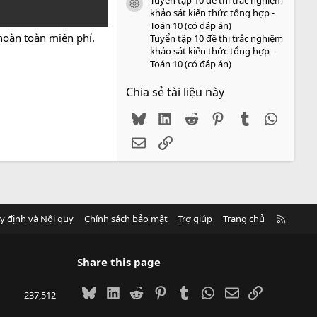
icon tài liệu
khảo sát kiến thức tổng hợp -
Toán 10 (có đáp án)
 hoàn toàn miễn phí.
Tuyển tập 10 đề thi trắc nghiệm
khảo sát kiến thức tổng hợp -
Toán 10 (có đáp án)
Chia sẻ tài liệu này
Bluesky
LinkedIn
Reddit
Pinterest
Tumblr
WhatsA
Email
Link
R
y định và Nội quy
Chính sách bảo mật
Trợ giúp
Trang chủ
S
S
Share this page
Bluesky
LinkedIn
Reddit
Pinterest
Tumblr
WhatsApp
Email
Link
237,512