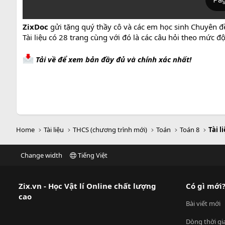
ZixDoc
gửi tặng quý thầy cô và các em học sinh Chuyên đề 
Tài liệu có 28 trang cùng với đó là các câu hỏi theo mức 
Tải về để xem bản đầy đủ và chính xác nhất!
Home
Tài liệu
THCS (chương trình mới)
Toán
Toán 8
Tài l
Change width
Tiếng Việt
Zix.vn - Học Vật lí Online chất lượng
Có gì mới
cao
Bài viết mới
Dòng thời gi