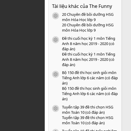
0
Tài liệu khác của The Funny
0
s
20 Chuyên đề bồi dưỡng HSG
a
icon tài liệu
o
môn Hóa Học lớp 9
20 Chuyên đề bồi dưỡng HSG
môn Hóa Học lớp 9
Đề thi cuối học kỳ 1 môn Tiếng
icon tài liệu
Anh 8 năm học 2019 - 2020 (có
đáp án)
Đề thi cuối học kỳ 1 môn Tiếng
Anh 8 năm học 2019 - 2020 (có
đáp án)
Bộ 150 đề thi học sinh giỏi môn
icon tài liệu
Tiếng Anh lớp 6 các năm (có đáp
án)
Bộ 150 đề thi học sinh giỏi môn
Tiếng Anh lớp 6 các năm (có đáp
án)
Tuyển tập 39 đề thi chọn HSG
icon tài liệu
môn Toán 10 (có đáp án)
Tuyển tập 39 đề thi chọn HSG
môn Toán 10 (có đáp án)
Tuyển tập 10 đề thi trắc nghiệm