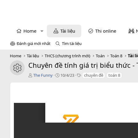
Home
Tài liệu
Thi online
Đánh giá mới nhất
Tìm tài liệu
Home
Tài liệu
THCS (chương trình mới)
Toán
Toán 8
Tài l
Chuyên đề tính giá trị biểu thức -
icon tài liệu
T
C
T
The Funny
10/4/23
chuyên đề
toán 8
á
r
a
c
e
g
g
a
s
i
t
ả
i
o
n
d
a
t
e