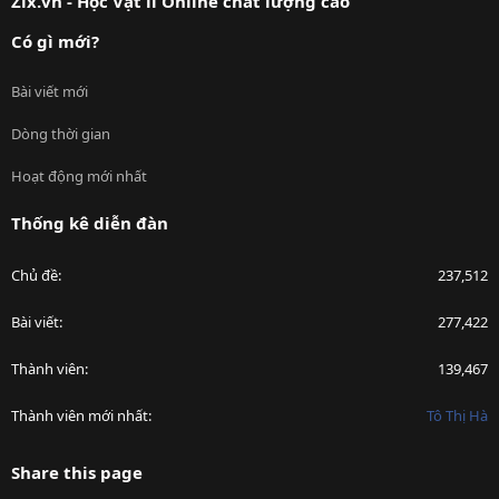
Zix.vn - Học Vật lí Online chất lượng cao
Có gì mới?
Bài viết mới
Dòng thời gian
Hoạt động mới nhất
Thống kê diễn đàn
Chủ đề
237,512
Bài viết
277,422
Thành viên
139,467
Thành viên mới nhất
Tô Thị Hà
Share this page